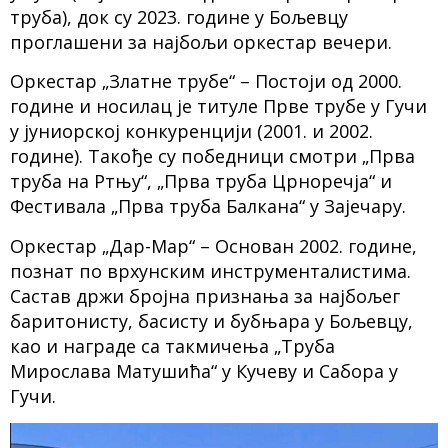
труба), док су 2023. године у Бољевцу
проглашени за најбољи оркестар вечери.
Оркестар „Златне трубе“ – Постоји од 2000.
године и носилац је титуле Прве трубе у Гучи
у јуниорској конкуренцији (2001. и 2002.
године). Такође су победници смотри „Прва
труба на Ртњу“, „Прва труба Црноречја“ и
Фестивала „Прва труба Балкана“ у Зајечару.
Оркестар „Дар-Мар“ – Основан 2002. године,
познат по врхунским инструменталистима.
Састав држи бројна признања за најбољег
баритонисту, басисту и бубњара у Бољевцу,
као и награде са такмичења „Труба
Мирослава Матушића“ у Кучеву и Сабора у
Гучи.