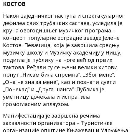
КОСТОВ
Након заједничког наступа и спектакуларног
дефилеа свих трубачких састава, уследила је
круна овогодишњег музичког програма –
концерт популарне естрадне звезде Јелене
Костов. Певачица, која је завршила средњу
музичку школу и Музичку академију у Нишу,
подигла је публику на ноге већ од првих
тактова. Ређали су се њени велики хитови
попут „Нисам била спремна“, „Због мене“,
„Она не зна за мене“, као и познати дуети
„Понекад“ и „Друга шанса“. Публика је
уметницу дочекала и испратила
громогласним аплаузом.
Манифестација је завршена речима
захвалности организатора – Туристичке
организације општине Књажевац и Удружења