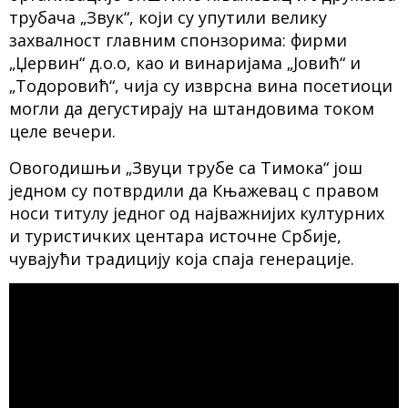
трубача „Звук“, који су упутили велику
захвалност главним спонзорима: фирми
„Џервин“ д.о.о, као и винаријама „Јовић“ и
„Тодоровић“, чија су изврсна вина посетиоци
могли да дегустирају на штандовима током
целе вечери.
Овогодишњи „Звуци трубе са Тимока“ још
једном су потврдили да Књажевац с правом
носи титулу једног од најважнијих културних
и туристичких центара источне Србије,
чувајући традицију која спаја генерације.