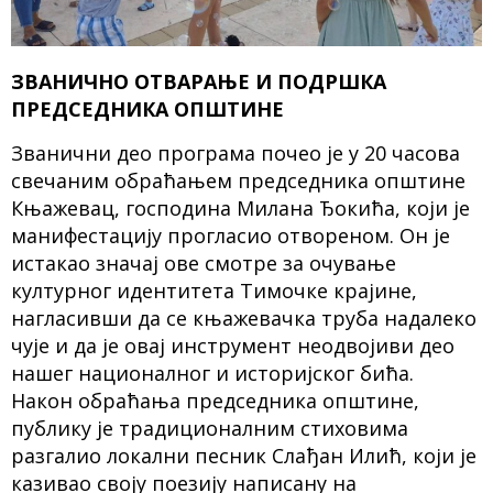
ЗВАНИЧНО ОТВАРАЊЕ И ПОДРШКА
ПРЕДСЕДНИКА ОПШТИНЕ
Званични део програма почео је у 20 часова
свечаним обраћањем председника општине
Књажевац, господина Милана Ђокића, који је
манифестацију прогласио отвореном. Он је
истакао значај ове смотре за очување
културног идентитета Тимочке крајине,
нагласивши да се књажевачка труба надалеко
чује и да је овај инструмент неодвојиви део
нашег националног и историјског бића.
Након обраћања председника општине,
публику је традиционалним стиховима
разгалио локални песник Слађан Илић, који је
казивао своју поезију написану на