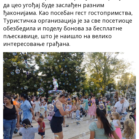
да цео угођај буде заслађен разним
ђаконијама. Као посебан гест гостопримства,
Туристичка организација је за све посетиоце
обезбедила и поделу бонова за бесплатне
пљескавице, што је наишло на велико
интересовање грађана.