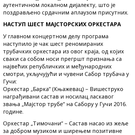
аутентичном локалном дијалекту, што је
поздрављено срдачним аплаузом присутних.
НАСТУП ШЕСТ МАЈСТОРСКИХ ОРКЕСТАРА
У главном концертном делу програма
наступило је чак шест реномираних
трубачких оркестара из овог краја, од којих
сваки са собом носи прегршт признања са
највећих републичких и међународних
смотри, укључујући и чувени Сабор трубача у
Гучи:
Оркестар „Барка“ (Књажевац) – Вишеструко
награђивани састав и носилац ласкавог
звања „Мајстор трубе“ на Сабору у Гучи 2016.
године.
Оркестар „Тимочани“ – Састав насао из жеље
за добром музиком и ширењем позитивне