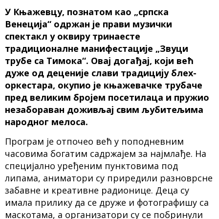
У Књажевцу, познатом као „српска
Венецијa“ одржан је прави музички
спектакл у оквиру тринаесте
традиционалне манифестације „Звуци
трубе са Тимока“. Овај догађај, који већ
дуже од деценије слави традицију блех-
оркестара, окупио је књажевачке трубаче
пред великим бројем посетилаца и пружио
незабораван доживљај свим љубитељима
народног мелоса.
Програм је отпочео већ у поподневним
часовима богатим садржајем за најмлађе. На
специјално уређеним пунктовима под
липама, аниматори су приредили разноврсне
забавне и креативне радионице. Деца су
имала прилику да се друже и фотографишу са
маскотама, а организатори су се побринули