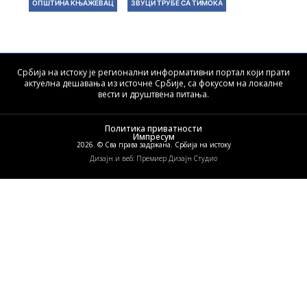
ОПШТИНА КЊАЖЕВАЦ
ЗВУЦИ ТРУБЕ СА ТИМОКА
Србија на истоку је регионални информативни портал који прати
актуелна дешавања из источне Србије, са фокусом на локалне
вести и друштвена питања.
Политика приватности
Импресум
2026. © Сва права задржана. Србија на истоку
Дизајн и веб: Премиер Дизајн Студио