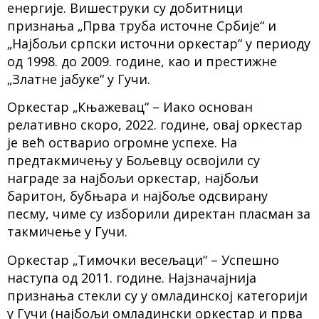
енергије. Вишеструки су добитници
признања „Прва труба источне Србије“ и
„Најбољи српски источни оркестар“ у периоду
од 1998. до 2009. године, као и престижне
„Златне јабуке“ у Гучи.
Оркестар „Књажевац“ – Иако основан
релативно скоро, 2022. године, овај оркестар
је већ остварио огромне успехе. На
предтакмичењу у Бољевцу освојили су
награде за најбољи оркестар, најбољи
баритон, бубњара и најбоље одсвирану
песму, чиме су изборили директан пласман за
такмичење у Гучи.
Оркестар „Тимочки весељаци“ – Успешно
наступа од 2011. године. Најзначајнија
признања стекли су у омладинској категорији
у Гучи (најбољи омладински оркестар и прва