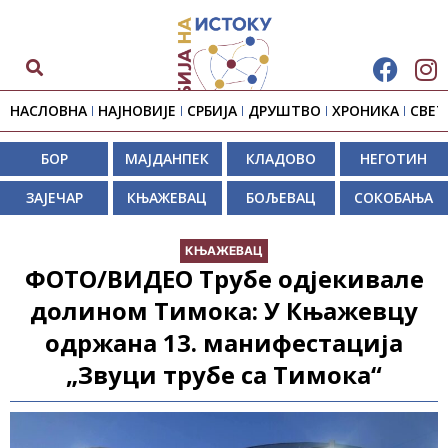
НАСЛОВНА
НАЈНОВИЈЕ
СРБИЈА
ДРУШТВО
ХРОНИКА
СВЕТ
БОР
МАЈДАНПЕК
КЛАДОВО
НЕГОТИН
ЗАЈЕЧАР
КЊАЖЕВАЦ
БОЉЕВАЦ
СОКОБАЊА
КЊАЖЕВАЦ
ФОТО/ВИДЕО Трубе одјекивале
долином Тимока: У Књажевцу
одржана 13. манифестација
„Звуци трубе са Тимока“