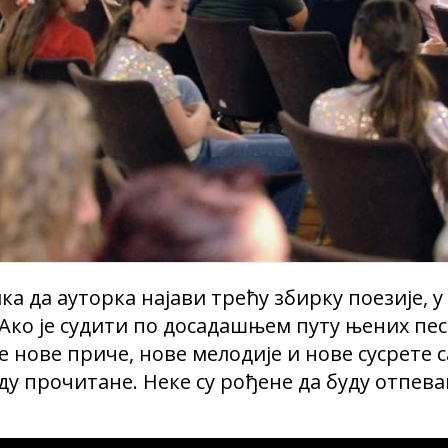
а да ауторка најави трећу збирку поезије, у 
Ако је судити по досадашњем путу њених песа
 нове приче, нове мелодије и нове сусрете са
ду прочитане. Неке су рођене да буду отпева