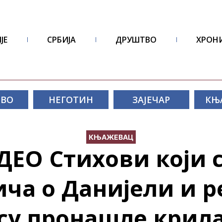
ЈЕ
СРБИЈА
ДРУШТВО
ХРОН
ОВО
НЕГОТИН
ЗАЈЕЧАР
КЊ
КЊАЖЕВАЦ
ЕО Стихови који с
ича о Данијели и р
су пронашле крил