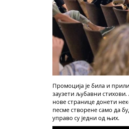
Промоција је била и прилик
заузети љубавни стихови. 
нове странице донети неке
песме створене само да бу
управо су једни од њих.