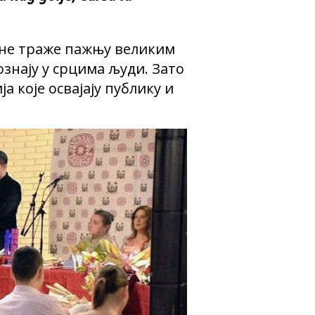
 не траже пажњу великим
знају у срцима људи. Зато
 које освајају публику и