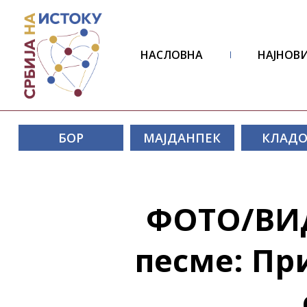
НАСЛОВНА
НАЈНОВИ
БОР
МАЈДАНПЕК
КЛАД
ФОТО/ВИД
песме: Пр