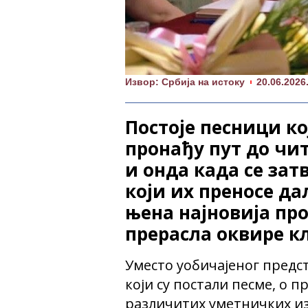
Извор: Србија на истоку
20.06.2026
Постоје песници ко
пронађу пут до чит
и онда када се зат
који их преносе да
њена најновија про
прерасла оквире к
Уместо уобичајеног предст
који су постали песме, о п
различитих уметничких из