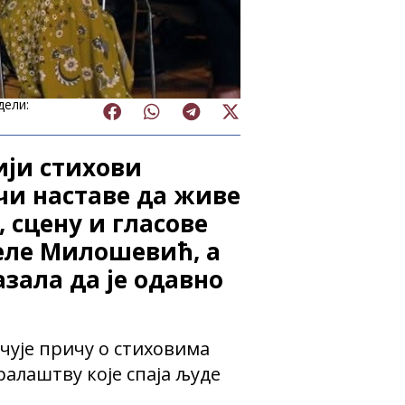
дели:
ији стихови
ечи наставе да живе
, сцену и гласове
јеле Милошевић, а
зала да је одавно
чује причу о стиховима
ралаштву које спаја људе