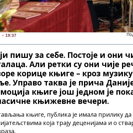
По
.
19:37
ји пишу за себе. Постоје и они ч
алаца. Али ретки су они чије р
воре корице књиге – кроз музику
ље. Управо таква је прича Дани
моција књиге још једном је пока
ласичне књижевне вечери.
ављања књиге, публика је имала прилику да 
ријатељствима која трају деценијама и о ства
раза.