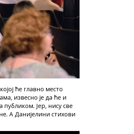
којој ће главно место
ма, извесно је да ће и
 публиком. Јер, нису све
не. А Данијелини стихови