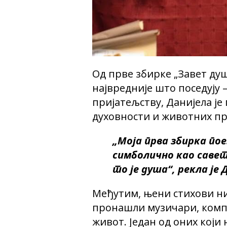
Од прве збирке „Завет душе
највредније што поседују –
пријатељству, Данијела је
духовности и животних п
„Моја прва збирка поез
симболично као савет 
то је душа“, рекла је 
Међутим, њени стихови ни
пронашли музичари, компо
живот. Један од оних који