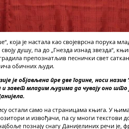
“, која је настала као својеврсна порука мла
 своју душу, па до „Гнезда изнад звезда“, књ
 градила препознатљив песнички свет саткан
рича обичних људи.
ије је објављена пре две године, носи назив 
и завет младим људима да чувају оно што је
Данијела.
су остали само на страницама књига. У њима
зитори и извођачи, па су многи текстови до
 најбоље познају снагу Данијелиних речи је, 