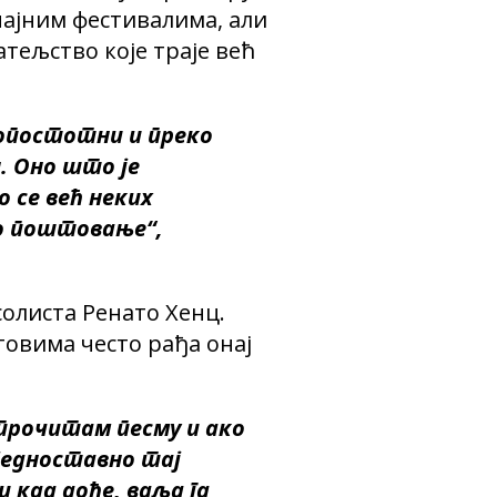
чајним фестивалима, али
тељство које траје већ
топостотни и преко
. Оно што је
о се већ неких
но поштовање“,
солиста Ренато Хенц.
товима често рађа онај
 прочитам песму и ако
 једноставно тај
 кад дође, ваља га