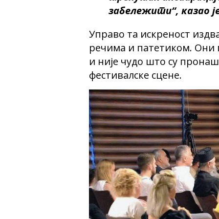
забележити“, казао је
Управо та искреност издв
речима и патетиком. Они г
и није чудо што су пронаш
фестивалске сцене.