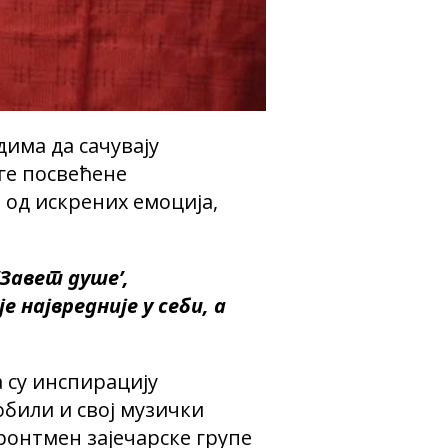
дима да сачувају
иге посвећене
 од искрених емоција,
‘Завет душе’,
 највредније у себи, а
 су инспирацију
били и свој музички
фронтмен зајечарске групе