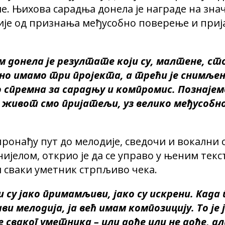
е. Њихова сарадња донела је награде на зна
није од признања међусобно поверење и прија
м донела је резултате који су, малтене, с
дно имамо три пројекта, а трећи је снимљен
ко спремна за сарадњу и компромис. Познајем
о живот смо пријатељи, уз велико међусоб
ронађу пут до мелодије, сведочи и вокални 
ијелом, открио је да се управо у њеним текс
и сваки уметник стрпљиво чека.
 су јако примамљиви, јако су искрени. Када
ави мелодија, ја већ имам композицију. То је
сваког уметника – или дође или не дође, али