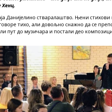
 Хенц.
аја Данијелино стваралаштво. Њени стихови
оворе тихо, али довољно снажно да се препо
ли пут до музичара и постали део композиција