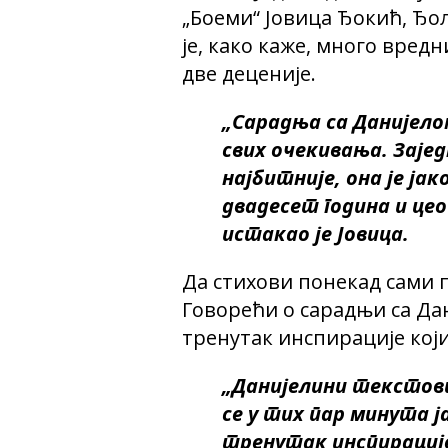
„Боеми“ Јовица Ђокић, Ђол
је, како каже, много вред
две деценије.
„Сарадња са Данијело
свих очекивања. Заје
најбитније, она је ја
двадесет година и це
истакао је Јовица.
Да стихови понекад сами п
Говорећи о сарадњи са Дан
тренутак инспирације кој
„Данијелини текстови
се у тих пар минута ј
тренутак инспирације 