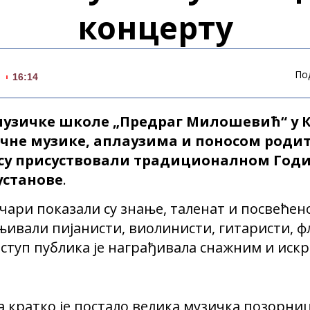
концерту
По
.
16:14
музичке школе „Предраг Милошевић“ у К
чне музике, аплаузима и поносом родит
и су присуствовали традиционалном Го
установе
.
чари показали су знање, таленат и посвећен
ењивали пијанисти, виолинисти, гитаристи, ф
наступ публика је награђивала снажним и иск
кратко је постало велика музичка позорниц