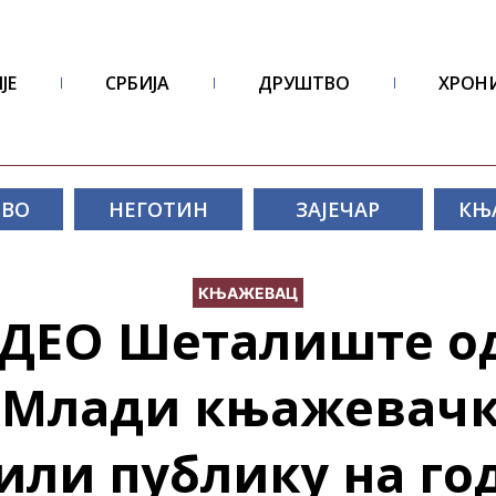
ЈЕ
СРБИЈА
ДРУШТВО
ХРОН
ОВО
НЕГОТИН
ЗАЈЕЧАР
КЊ
КЊАЖЕВАЦ
ДЕО Шеталиште од
 Млади књажевачк
или публику на г