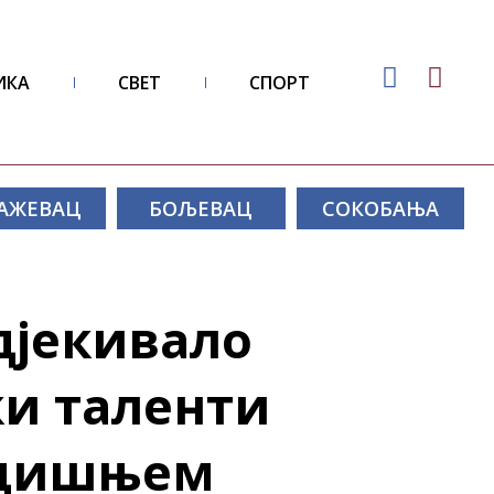
ИКА
СВЕТ
СПОРТ
АЖЕВАЦ
БОЉЕВАЦ
СОКОБАЊА
јекивало
и таленти
одишњем