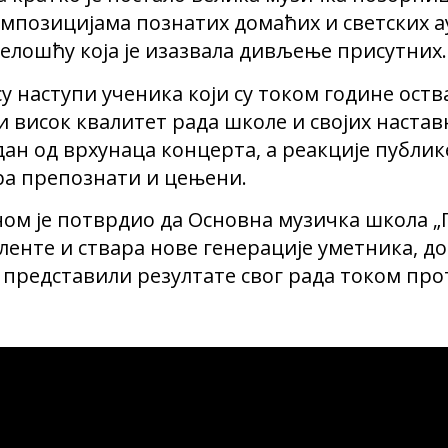
мпозицијама познатих домаћих и светских ау
релошћу која је изазвала дивљење присутних.
 наступи ученика који су током године оств
 висок квалитет рада школе и својих наста
дан од врхунаца концерта, а реакције публике
ра препознати и цењени.
ном је потврдио да Основна музичка школа 
ленте и ствара нове генерације уметника, до
 представили резултате свог рада током про