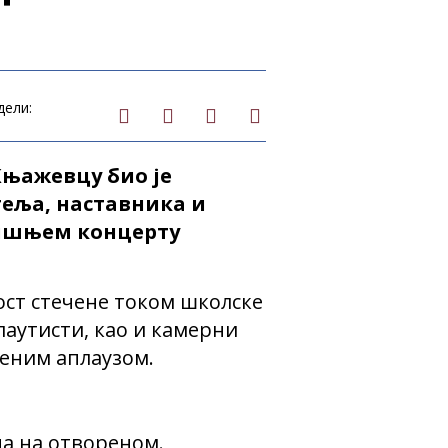
дели:
њажевцу био је
еља, наставника и
дишњем концерту
ост стечене током школске
лаутисти, као и камерни
реним аплаузом.
а на отвореном.