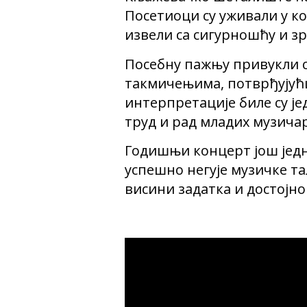
Посетиоци су уживали у ко
извели са сигурношћу и з
Посебну пажњу привукли су
такмичењима, потврђујући
интерпретације биле су је
труд и рад младих музича
Годишњи концерт још јед
успешно негује музичке та
висини задатка и достојно