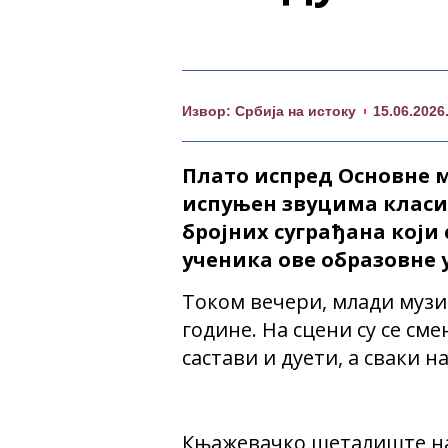
Извор: Србија на истоку
15.06.2026
Плато испред Основне 
испуњен звуцима класи
бројних суграђана кој
ученика ове образовне 
Током вечери, млади музи
године. На сцени су се см
састави и дуети, а сваки 
Књажевачко шеталиште на 