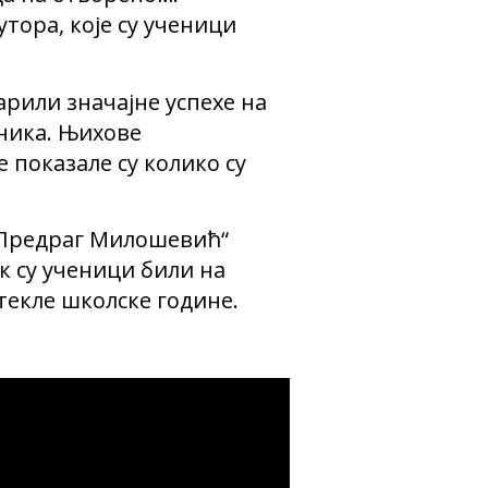
тора, које су ученици
арили значајне успехе на
вника. Њихове
 показале су колико су
„Предраг Милошевић“
к су ученици били на
текле школске године.