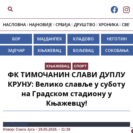
НАСЛОВНА
НАЈНОВИЈЕ
СРБИЈА
ДРУШТВО
ХРОНИКА
СВЕТ
БОР
МАЈДАНПЕК
КЛАДОВО
НЕГОТИН
ЗАЈЕЧАР
КЊАЖЕВАЦ
БОЉЕВАЦ
СОКОБАЊА
КЊАЖЕВАЦ
СПОРТ
ФК ТИМОЧАНИН СЛАВИ ДУПЛУ
КРУНУ: Велико славље у суботу
на Градском стадиону у
Књажевцу!
Foto/Timočanin
П
Извор: Снага Југа
29.05.2026.
11:38