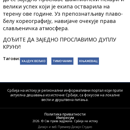
велики успех који је екипа остварила на
терену ове године. Уз препознатљиву плаво-
белу кореографију, навијаче очекује права
слављеничка атмосфера.
ДОЂИТЕ ДА ЗАЈЕДНО ПРОСЛАВИМО ДУПЛУ
КРУНУ!
Тагови:
ХАЈДУК ВЕЉКО
ТИМОЧАНИН
КЊАЖЕВАЦ
Србија на истоку је регионални информативни портал који прати
актуелна дешавања из источне Србије, са фокусом на локалне
вести и друштвена питања.
Политика приватности
Импресум
2026. © Сва права задржана. Србија на истоку
Дизајн и веб: Премиер Дизајн Студио