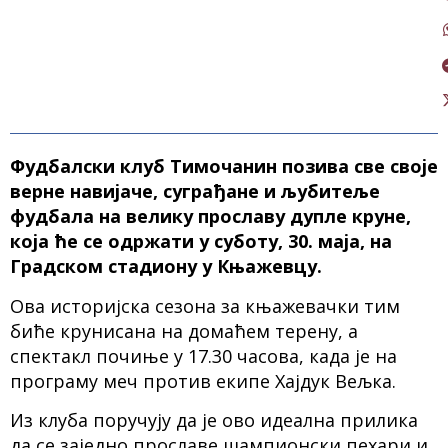
Фудбалски клуб Тимочанин позива све своје
верне навијаче, суграђане и љубитеље
фудбала на велику прославу дупле круне,
која ће се одржати у суботу, 30. маја, на
Градском стадиону у Књажевцу.
Ова историјска сезона за књажевачки тим
биће крунисана на домаћем терену, а
спектакл почиње у 17.30 часова, када је на
програму меч против екипе Хајдук Вељка.
Из клуба поручују да је ово идеална прилика
да се заједно прославе шампионски пехари и