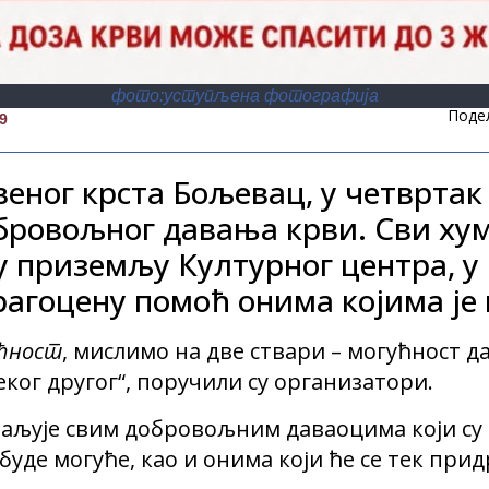
фото:уступљена фотографија
Поде
9
еног крста Бољевац, у четвртак 
бровољног давања крви. Сви ху
у приземљу Културног центра, у 
рагоцену помоћ онима којима је 
ућност
, мислимо на две ствари – могућност д
еког другог“, поручили су организатори.
аљује свим добровољним даваоцима који су 
 буде могуће, као и онима који ће се тек при