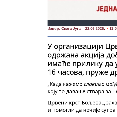
Извор: Снага Југа
22.06.2026.
11:0
У организацији Црв
одржана акција до
имаће прилику да 
16 часова, пруже д
„Када кажемо
славимо мог
коју то давање ствара за н
Црвени крст Бољевац захв
и помогли да нечије сутра