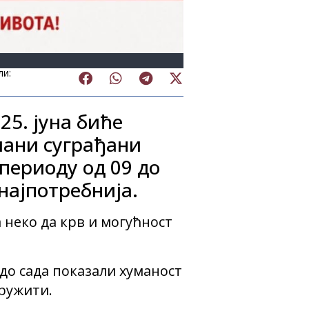
ли:
25. јуна биће
мани суграђани
периоду од 09 до
најпотребнија.
а неко да крв и могућност
до сада показали хуманост
дружити.