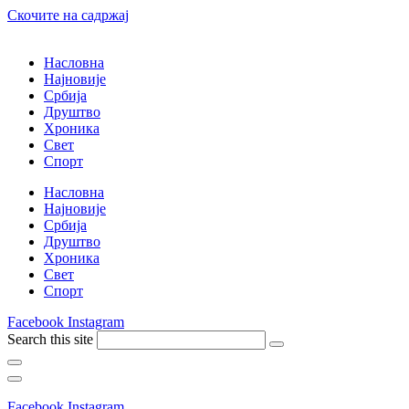
Скочите на садржај
Насловна
Најновије
Србија
Друштво
Хроника
Свет
Спорт
Насловна
Најновије
Србија
Друштво
Хроника
Свет
Спорт
Facebook
Instagram
Search this site
Facebook
Instagram