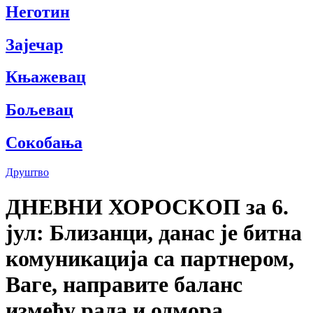
Неготин
Зајечар
Књажевац
Бољевац
Сокобања
Друштво
ДНЕВНИ ХОРОСKОП за 6.
јул: Близанци, данас је битна
комуникација са партнером,
Ваге, направите баланс
између рада и одмора