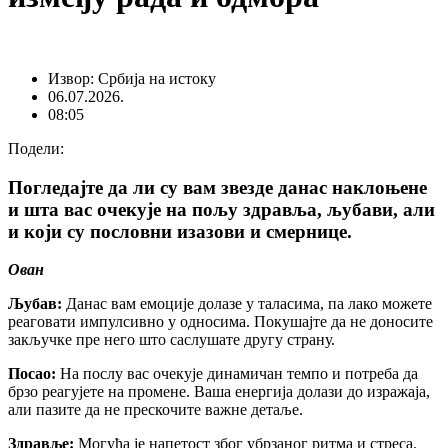
Извор: Србија на истоку
06.07.2026.
08:05
Подели:
Погледајте да ли су вам звезде данас наклоњене
и шта вас очекује на пољу здравља, љубави, али
и који су пословни изазови и смернице.
Ован
Љубав:
Данас вам емоције долазе у таласима, па лако можете
реаговати импулсивно у односима. Покушајте да не доносите
закључке пре него што саслушате другу страну.
Посао:
На послу вас очекује динамичан темпо и потреба да
брзо реагујете на промене. Ваша енергија долази до изражаја,
али пазите да не прескочите важне детаље.
Здравље:
Могућа је напетост због убрзаног ритма и стреса.