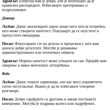
Здравље:
Енергија вам је добра, али је неопходно да је
правилно распоредите. Избегавајте претеривање и
исцрпљивање.
Девица
Љубав:
Данас анализирате однос више него што је потребно,
што може створити напетост. Покушајте да се опустите и
препустите емоцијама.
Посао:
Фокусирани сте на детаље и прецизност, што вам
доноси добре резултате. Могуће је решавање
административних или техничких обавеза.
Здравље:
Нервна напетост може утицати на сан. Пријаће вам
смирење и мање менталног оптерећења.
Вага
Љубав:
Данас тежите хармонији, али вас могу пореметити
ситне несугласице. Важно је да не избегавате отворене
разговоре.
Посао:
Добро сарађујете са другима и лакше постижете
компромис. Могућа је подршка колега или надређених.