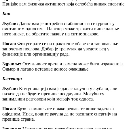
Пријаће вам физичка активност која ослобађа вишак енергије.
Бик
Љубав:
Данас вам је потребна стабилност и сигурност у
емотивним односима. Партнер може тражити више пажње
него иначе, па обратите пажњу на ситне знакове.
Посао:
Фокусирате се на практичне обавезе и завршавање
започетих послова. Добар је тренутак да уведете ред у
финансије или организацију рада.
Здравље:
Осетљивост врата и рамена може бити израженија.
Одмор и лагано истезање доносе олакшање.
Близанци
Љубав:
Kомуникација вам је данас кључна у љубави, али
пазите да не будете превише неодлучни. Могући су
занимљиви разговори који мењају ток односа.
Посао:
Брзо размишљате и лако решавате више задатака
одједном. Ипак, водите рачуна да не расипате енергију на
превише страна.
Здравље:
Ментални умор може бити изражен ако се не