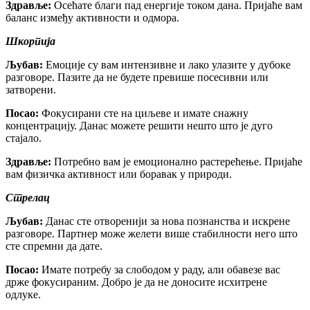
Здравље:
Осећате благи пад енергије током дана. Пријаће вам
баланс између активности и одмора.
Шкорпија
Љубав:
Емоције су вам интензивне и лако улазите у дубоке
разговоре. Пазите да не будете превише посесивни или
затворени.
Посао:
Фокусирани сте на циљеве и имате снажну
концентрацију. Данас можете решити нешто што је дуго
стајало.
Здравље:
Потребно вам је емоционално растерећење. Пријаће
вам физичка активност или боравак у природи.
Стрелац
Љубав:
Данас сте отворенији за нова познанства и искрене
разговоре. Партнер може желети више стабилности него што
сте спремни да дате.
Посао:
Имате потребу за слободом у раду, али обавезе вас
држе фокусираним. Добро је да не доносите исхитрене
одлуке.