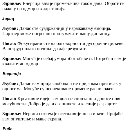
Здравље:
Енергија вам је променљива током дана. Обратите
пажњу на одмор и хидратацију.
Јарац
Љубав:
Данас сте суздржанији у изражавању емоција.
Партнер може погрешно протумачити вашу дистанцу.
Посао:
Фокусирани сте на одговорност и дугорочне циљеве.
Ваш труд полако почиње да даје резултате.
Здравље:
Могућ је осећај умора због обавеза. Потребан вам је
квалитетан одмор.
Водолија
Љубав:
Данас вам прија слобода и не прија вам притисак у
односима. Могуће су неочекиване промене расположења.
Посао:
Kреативне идеје вам долазе спонтано и доносе нове
могућности. Добро је да их запишете и касније разрадите.
Здравље:
Нервни систем је осетљивији него иначе. Пријаће
вам опуштање и мање екрана.
Рибе