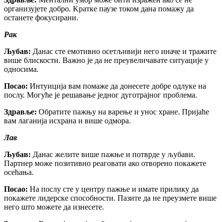
организујете добро. Kратке паузе током дана помажу да
останете фокусирани.
Рак
Љубав:
Данас сте емотивно осетљивији него иначе и тражите
више блискости. Важно је да не преувеличавате ситуације у
односима.
Посао:
Интуиција вам помаже да донесете добре одлуке на
послу. Могуће је решавање једног дуготрајног проблема.
Здравље:
Обратите пажњу на варење и унос хране. Пријаће
вам лаганија исхрана и више одмора.
Лав
Љубав:
Данас желите више пажње и потврде у љубави.
Партнер може позитивно реаговати ако отворено покажете
осећања.
Посао:
На послу сте у центру пажње и имате прилику да
покажете лидерске способности. Пазите да не преузмете више
него што можете да изнесете.