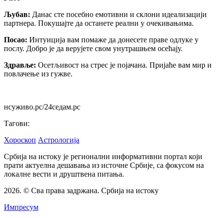
Љубав:
Данас сте посебно емотивни и склони идеализацији
партнера. Покушајте да останете реални у очекивањима.
Посао:
Интуиција вам помаже да донесете праве одлуке у
послу. Добро је да верујете свом унутрашњем осећају.
Здравље:
Осетљивост на стрес је појачана. Пријаће вам мир и
повлачење из гужве.
нсуживо.рс/24седам.рс
Тагови:
Хороскоп
Астрологија
Србија на истоку је регионални информативни портал који
прати актуелна дешавања из источне Србије, са фокусом на
локалне вести и друштвена питања.
2026. © Сва права задржана. Србија на истоку
Импресум