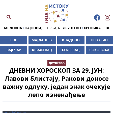
НАСЛОВНА
НАЈНОВИЈЕ
СРБИЈА
ДРУШТВО
ХРОНИКА
СВЕТ
БОР
МАЈДАНПЕК
КЛАДОВО
НЕГОТИН
ЗАЈЕЧАР
КЊАЖЕВАЦ
БОЉЕВАЦ
СОКОБАЊА
ДРУШТВО
ДНЕВНИ ХОРОСКОП ЗА 29. ЈУН:
Лавови блистају, Ракови доносе
важну одлуку, један знак очекује
лепо изненађење
фото:НС уживо