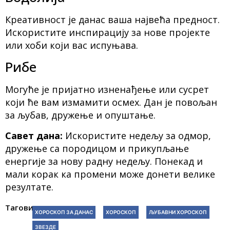
Креативност је данас ваша највећа предност.
Искористите инспирацију за нове пројекте
или хоби који вас испуњава.
Рибе
Могуће је пријатно изненађење или сусрет
који ће вам измамити осмех. Дан је повољан
за љубав, дружење и опуштање.
Савет дана:
Искористите недељу за одмор,
дружење са породицом и прикупљање
енергије за нову радну недељу. Понекад и
мали корак ка промени може донети велике
резултате.
Тагови:
ХОРОСКОП ЗА ДАНАС
ХОРОСКОП
ЉУБАВНИ ХОРОСКОП
ЗВЕЗДЕ