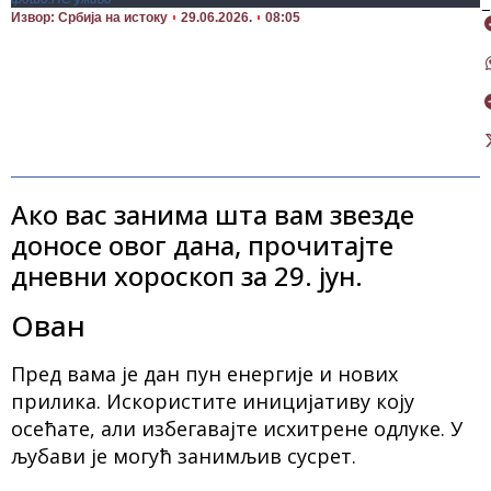
П
Извор: Србија на истоку
29.06.2026.
08:05
Ако вас занима шта вам звезде
доносе овог дана, прочитајте
дневни хороскоп за 29. јун.
Ован
Пред вама је дан пун енергије и нових
прилика. Искористите иницијативу коју
осећате, али избегавајте исхитрене одлуке. У
љубави је могућ занимљив сусрет.