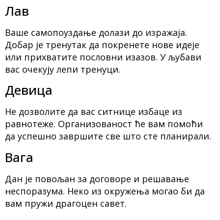
Лав
Ваше самопоуздање долази до изражаја.
Добар је тренутак да покренете нове идеје
или прихватите пословни изазов. У љубави
вас очекују лепи тренуци.
Девица
Не дозволите да вас ситнице избаце из
равнотеже. Организованост ће вам помоћи
да успешно завршите све што сте планирали.
Вага
Дан је повољан за договоре и решавање
неспоразума. Неко из окружења могао би да
вам пружи драгоцен савет.