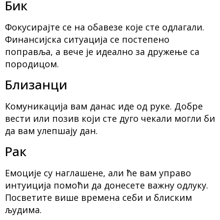
Бик
Фокусирајте се на обавезе које сте одлагали.
Финансијска ситуација се постепено
поправља, а вече је идеално за дружење са
породицом.
Близанци
Комуникација вам данас иде од руке. Добре
вести или позив који сте дуго чекали могли би
да вам улепшају дан.
Рак
Емоције су наглашене, али ће вам управо
интуиција помоћи да донесете важну одлуку.
Посветите више времена себи и блиским
људима.