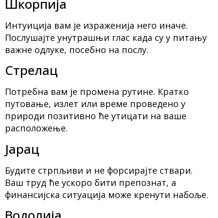
Шкорпија
Интуиција вам је израженија него иначе.
Послушајте унутрашњи глас када су у питању
важне одлуке, посебно на послу.
Стрелац
Потребна вам је промена рутине. Кратко
путовање, излет или време проведено у
природи позитивно ће утицати на ваше
расположење.
Јарац
Будите стрпљиви и не форсирајте ствари.
Ваш труд ће ускоро бити препознат, а
финансијска ситуација може кренути набоље.
Водолија