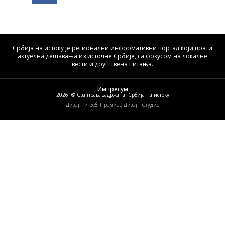
Србија на истоку је регионални информативни портал који прати
актуелна дешавања из источне Србије, са фокусом на локалне
вести и друштвена питања.
Импресум
2026. © Сва права задржана. Србија на истоку
Дизајн и веб: Премиер Дизајн Студио