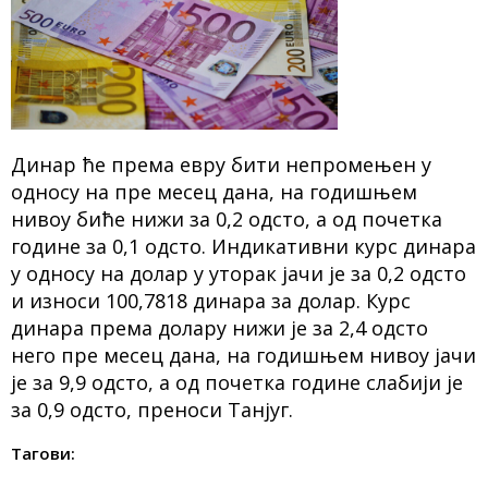
Динар ће према евру бити непромењен у
односу на пре месец дана, на годишњем
нивоу биће нижи за 0,2 одсто, а од почетка
године за 0,1 одсто. Индикативни курс динара
у односу на долар у уторак јачи је за 0,2 одсто
и износи 100,7818 динара за долар. Курс
динара према долару нижи је за 2,4 одсто
него пре месец дана, на годишњем нивоу јачи
је за 9,9 одсто, а од почетка године слабији је
за 0,9 одсто, преноси Танјуг.
Тагови: