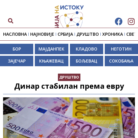
НАСЛОВНА
НАЈНОВИЈЕ
СРБИЈА
ДРУШТВО
ХРОНИКА
СВЕТ
БОР
МАЈДАНПЕК
КЛАДОВО
НЕГОТИН
ЗАЈЕЧАР
КЊАЖЕВАЦ
БОЉЕВАЦ
СОКОБАЊА
ДРУШТВО
Динар стабилан према евру