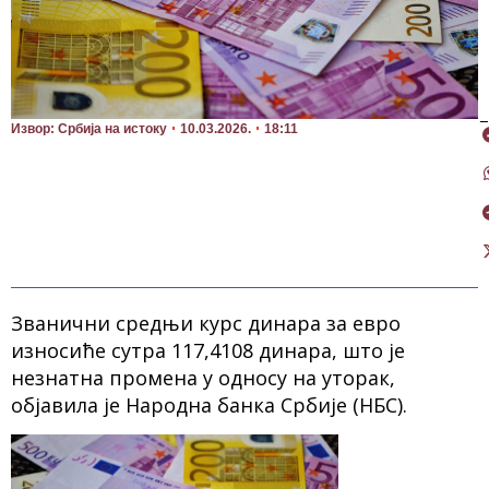
П
Извор: Србија на истоку
10.03.2026.
18:11
Званични средњи курс динара за евро
износиће сутра 117,4108 динара, што је
незнатна промена у односу на уторак,
објавила је Народна банка Србије (НБС).