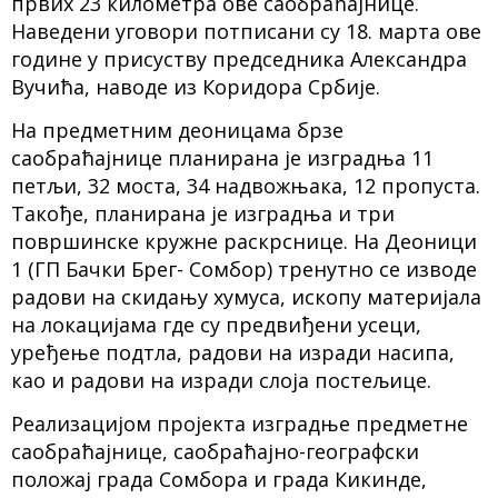
првих 23 километра ове саобраћајнице.
Наведени уговори потписани су 18. марта ове
године у присуству председника Александра
Вучића, наводе из Коридора Србије.
На предметним деоницама брзе
саобраћајнице планирана је изградња 11
петљи, 32 моста, 34 надвожњака, 12 пропуста.
Такође, планирана је изградња и три
површинске кружне раскрснице. На Деоници
1 (ГП Бачки Брег- Сомбор) тренутно се изводе
радови на скидању хумуса, ископу материјала
на локацијама где су предвиђени усеци,
уређење подтла, радови на изради насипа,
као и радови на изради слоја постељице.
Реализацијом пројекта изградње предметне
саобраћајнице, саобраћајно-географски
положај града Сомбора и града Кикинде,