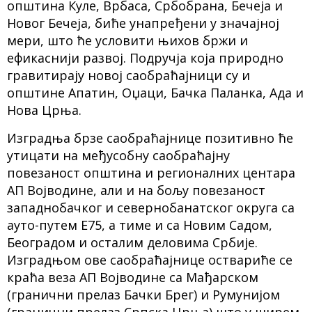
општина Куле, Врбаса, Србобрана, Бечеја и
Новог Бечеја, биће унапређени у значајној
мери, што ће условити њихов бржи и
ефикаснији развој. Подручја која природно
гравитирају новој саобраћајници су и
општине Апатин, Оџаци, Бачка Паланка, Ада и
Нова Црња.
Изградња брзе саобраћајнице позитивно ће
утицати на међусобну саобраћајну
повезаност општина и регионалних центара
АП Војводине, али и на бољу повезаност
западнобачког и севернобанатског округа са
ауто-путем Е75, а тиме и са Новим Садом,
Београдом и осталим деловима Србије.
Изградњом ове саобраћајнице оствариће се
краћа веза АП Војводине са Мађарском
(гранични прелаз Бачки Брег) и Румунијом
(гранични прелаз Српска Црња) што у ширем