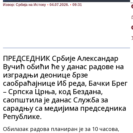
П
Извор: Србија на Истоку
04.07.2026.
09:31
ПРЕДСЕДНИК Србије Александар
Вучић обићи ће у данас радове на
изградњи деонице брзе
саобраћајнице Иб реда, Бачки Брег
– Српска Црња, код Бездана,
саопштила је данас Служба за
сарадњу са медијима председника
Републике.
Обилазак радова планиран је за 10 часова,