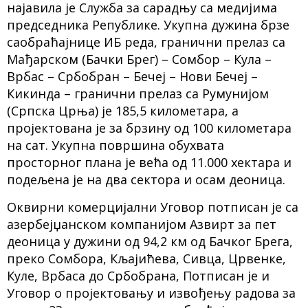
најавила је Служба за сарадњу са медијима
председника Републике. Укупна дужина брзе
саобраћајнице ИБ реда, гранични прелаз са
Мађарском (Бачки Брег) – Сомбор – Кула –
Врбас – Србобран – Бечеј – Нови Бечеј –
Кикинда – гранични прелаз са Румунијом
(Српска Црња) је 185,5 километара, а
пројектована је за брзину од 100 километара
на сат. Укупна површина обухвата
просторног плана је већа од 11.000 хектара и
подељена је на два сектора и осам деоница.
Оквирни комерцијални Уговор потписан је са
азербејџанском компанијом Азвирт за пет
деоница у дужини од 94,2 км од Бачког Брега,
преко Сомбора, Кљајићева, Сивца, Црвенке,
Куле, Врбаса до Србобрана, Потписан је и
Уговор о пројектовању и извођењу радова за