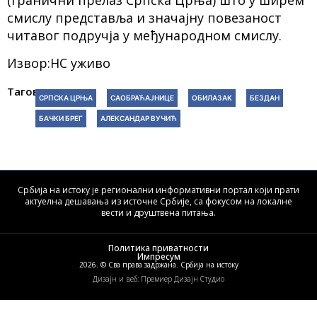
смислу представља и значајну повезаност
читавог подручја у међународном смислу.
Извор:НС уживо
Тагови:
СРПСКА ЦРЊА
САОБРАЋАЈНИЦЕ
ОБИЛАЗАК
БЕЗДАН
БАЧКИ БРЕГ
АЛЕКСАНДАР ВУЧИЋ
Србија на истоку је регионални информативни портал који прати
актуелна дешавања из источне Србије, са фокусом на локалне
вести и друштвена питања.
Политика приватности
Импресум
2026. © Сва права задржана. Србија на истоку
Дизајн и веб: Премиер Дизајн Студио