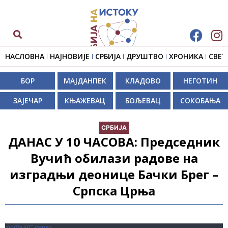
НАСЛОВНА
НАЈНОВИЈЕ
СРБИЈА
ДРУШТВО
ХРОНИКА
СВЕТ
БОР
МАЈДАНПЕК
КЛАДОВО
НЕГОТИН
ЗАЈЕЧАР
КЊАЖЕВАЦ
БОЉЕВАЦ
СОКОБАЊА
СРБИЈА
ДАНАС У 10 ЧАСОВА: Председник
Вучић обилази радове на
изградњи деонице Бачки Брег –
Српска Црња
фото:НС уживо