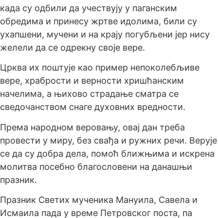
када су одбили да учествују у паганским
обредима и принесу жртве идолима, били су
ухапшени, мучени и на крају погубљени јер нису
желели да се одрекну своје вере.
Црква их поштује као пример непоколебљиве
вере, храбрости и верности хришћанским
начелима, а њихово страдање сматра се
сведочанством снаге духовних вредности.
Према народном веровању, овај дан треба
провести у миру, без свађа и ружних речи. Верује
се да су добра дела, помоћ ближњима и искрена
молитва посебно благословени на данашњи
празник.
Празник Светих мученика Мануила, Савела и
Исмаила пада у време Петровског поста, па