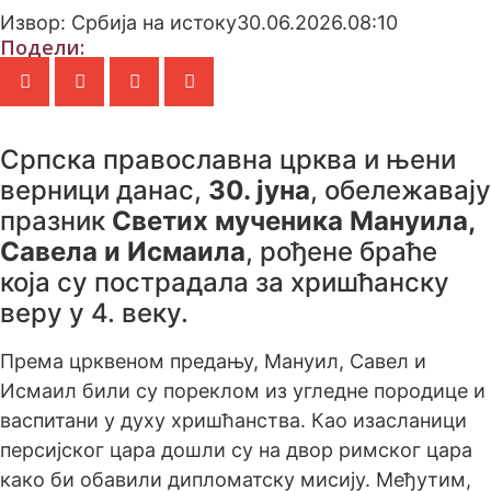
Извор: Србија на истоку
30.06.2026.
08:10
Подели:
Српска православна црква и њени
верници данас,
30. јуна
, обележавају
празник
Светих мученика Мануила,
Савела и Исмаила
, рођене браће
која су пострадала за хришћанску
веру у 4. веку.
Према црквеном предању, Мануил, Савел и
Исмаил били су пореклом из угледне породице и
васпитани у духу хришћанства. Као изасланици
персијског цара дошли су на двор римског цара
како би обавили дипломатску мисију. Међутим,