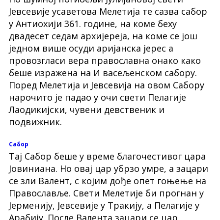
Јевсевије усаветова Мелетија те сазва сабор
у Антиохији 361. године, на коме беху
двадесет седам архијереја, на коме се још
једном више осуди аријанска јерес а
провозгласи вера православна онако како
беше изражена на И васељенском сабору.
Поред Мелетија и Јевсевија на овом Сабору
нарочито је падао у очи свети Пелагије
Лаодикијски, чувени девственик и
подвижник.
Сабор
Тај Сабор беше у време благочестивог цара
Јовиниана. Но овај цар убрзо умре, а зацари
се зли Валент, с којим дође опет гоњење на
Православље. Свети Мелетије би прогнан у
Јерменију, Јевсевије у Тракију, а Пелагије у
Арабију. После Валента зацари се цар