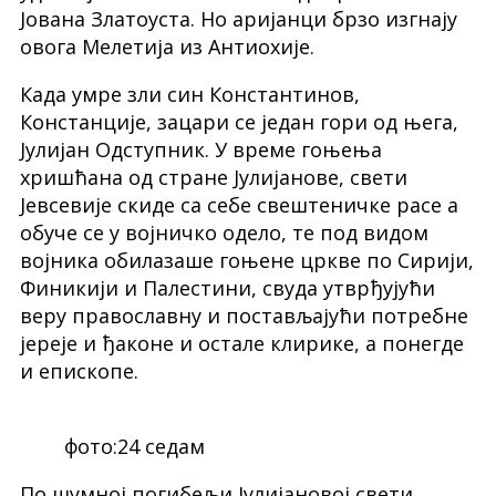
Јована Златоуста. Но аријанци брзо изгнају
овога Мелетија из Антиохије.
Када умре зли син Константинов,
Констанције, зацари се један гори од њега,
Јулијан Одступник. У време гоњења
хришћана од стране Јулијанове, свети
Јевсевије скиде са себе свештеничке расе а
обуче се у војничко одело, те под видом
војника обилазаше гоњене цркве по Сирији,
Финикији и Палестини, свуда утврђујући
веру православну и постављајући потребне
јереје и ђаконе и остале клирике, а понегде
и епископе.
фото:24 седам
По шумној погибељи Јулијановој свети