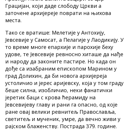
Грацијан, који даде слободу Цркви а
заточене архијереје поврати на њихова
места.
Тако се вратише: Мелетије у Антохију,
Јевсевије у Самосат, а Пелагије у Лаодикију. У
то време многе епархије и парохије беху
удове, те Јевсевије ревносно хиташе да нађе
и народу да законите пастире. Но када он
дође са изабраним епископом Марином у
град Долихин, да би новога архијереја
устоличио и јерес аријевску, која у том граду
беше силна, изобличио, неки фанатички
јеретик баци с крова ћерамиду на
Јевсевијеву главу и рани га опасно, од које
ране овај велики ревнитељ Православља,
светитељ и мученик, умре, да вечно живи у
рајском блаженству. Пострада 379. године.