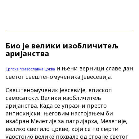
Био је велики изобличитељ
аријанства
и њени верници славе дан
Српска православна црква
светог свештеномученика Јевесевија.
Свештеномученик Јевсевије, епископ
самосатски. Велики изобличитељ
аријанства. Када се упразни престо
антиохијски, његовим настојањем би
изабран Мелетије за патријарха, Мелетије,
велико светило цркве, који се по смрти
удостојио велике похвале од стране светог