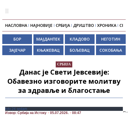
НАСЛОВНА
НАЈНОВИЈЕ
СРБИЈА
ДРУШТВО
ХРОНИКА
СВЕ
БОР
МАЈДАНПЕК
КЛАДОВО
НЕГОТИН
ЗАЈЕЧАР
КЊАЖЕВАЦ
БОЉЕВАЦ
СОКОБАЊА
СРБИЈА
Данас је Свети Јевсевије:
Обавезно изговорите молитву
за здравље и благостање
foto:24 sedam
По
Извор: Србија на Истоку
05.07.2026.
08:47