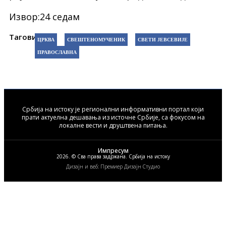
Извор:24 седам
Тагови:
ЦРКВА
СВЕШТЕНОМУЧЕНИК
СВЕТИ ЈЕВСЕВИЈЕ
ПРАВОСЛАВНА
Србија на истоку је регионални информативни портал који
прати актуелна дешавања из источне Србије, са фокусом на
локалне вести и друштвена питања.
Импресум
2026. © Сва права задржана. Србија на истоку
Дизајн и веб: Премиер Дизајн Студио