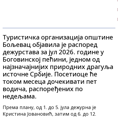
Туристичка организација општине
Бољевац објавила је распоред
дежурстава за јул 2026. године у
Боговинској пећини, једном од
најзначајнијих природних драгуља
источне Србије. Посетиоце ће
током месеца дочекивати пет
водича, распоређених по
недељама.
Према плану, од 1. до 5. јула дежурна је
Кристина Јовановић, затим од 6. до 12.