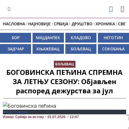
НАСЛОВНА
НАЈНОВИЈЕ
СРБИЈА
ДРУШТВО
ХРОНИКА
СВЕТ
БОР
МАЈДАНПЕК
КЛАДОВО
НЕГОТИН
ЗАЈЕЧАР
КЊАЖЕВАЦ
БОЉЕВАЦ
СОКОБАЊА
БОЉЕВАЦ
БОГОВИНСКА ПЕЋИНА СПРЕМНА
ЗА ЛЕТЊУ СЕЗОНУ: Објављен
распоред дежурства за јул
Фото: Тимочка
П
Извор: Србија на истоку
01.07.2026.
12:07