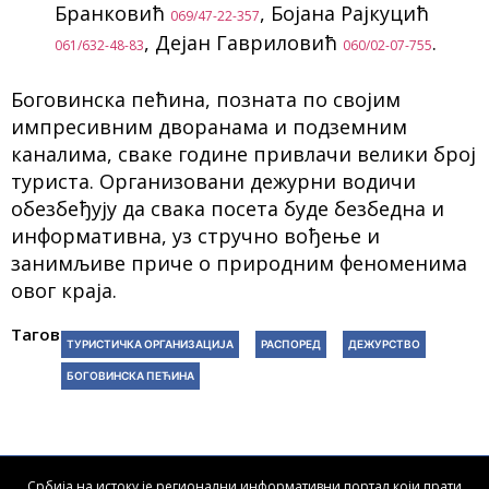
Бранковић
, Бојана Рајкуцић
069/47-22-357
, Дејан Гавриловић
.
061/632-48-83
060/02-07-755
Боговинска пећина, позната по својим
импресивним дворанама и подземним
каналима, сваке године привлачи велики број
туриста. Организовани дежурни водичи
обезбеђују да свака посета буде безбедна и
информативна, уз стручно вођење и
занимљиве приче о природним феноменима
овог краја.
Тагови:
ТУРИСТИЧКА ОРГАНИЗАЦИЈА
РАСПОРЕД
ДЕЖУРСТВО
БОГОВИНСКА ПЕЋИНА
Србија на истоку је регионални информативни портал који прати