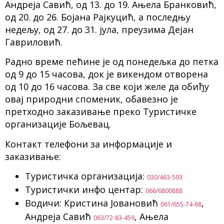
Андреја Савић, од 13. до 19. Ањела Бранковић,
од 20. до 26. Бојана Рајкуцић, а последњу
недељу, од 27. до 31. јула, преузима Дејан
Гавриловић.
Радно време пећине је од понедељка до петка
од 9 до 15 часова, док је викендом отворена
од 10 до 16 часова. За све који желе да обиђу
овај природни споменик, обавезно је
претходно заказивање преко Туристичке
организације Бољевац.
Контакт телефони за информације и
заказивање:
Туристичка организација:
030/463-593
Туристички инфо центар:
066/6800888
Водичи: Кристина Јовановић
,
061/655-74-68
Андреја Савић
, Ањела
063/72-83-459