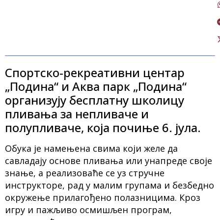
Спортско-рекреативни центар
„Подина“ и Аква парк „Подина“
организују бесплатну школицу
пливања за непливаче и
полупливаче, која почиње 6. јула.
Обука је намењена свима који желе да
савладају основе пливања или унапреде своје
знање, а реализоваће се уз стручне
инструкторе, рад у малим групама и безбедно
окружење прилагођено полазницима. Кроз
игру и пажљиво осмишљен програм,