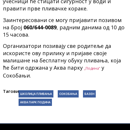
учесници ће стицати сигурност у води и
правити прве пливачке кораке.
Заинтересовани се могу пријавити позивом
на број
060/644-0089
, радним данима од 10 до
15 часова.
Организатори позивају све родитеље да
искористе ову прилику и пријаве своје
малишане на бесплатну обуку пливања, која
ће бити одржана у Аква парку
у
„Подина“
Сокобањи.
Тагови:
ШКОЛИЦА ПЛИВАЊА
СОКОБАЊА
БАЗЕН
АКВА ПАРК ПОДИНА