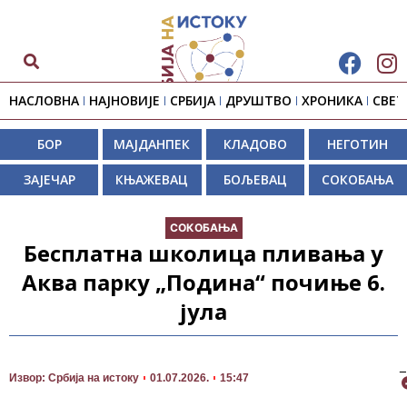
НАСЛОВНА
НАЈНОВИЈЕ
СРБИЈА
ДРУШТВО
ХРОНИКА
СВЕТ
БОР
МАЈДАНПЕК
КЛАДОВО
НЕГОТИН
ЗАЈЕЧАР
КЊАЖЕВАЦ
БОЉЕВАЦ
СОКОБАЊА
СОКОБАЊА
Бесплатна школица пливања у
Аква парку „Подина“ почиње 6.
јула
П
Извор: Србија на истоку
01.07.2026.
15:47