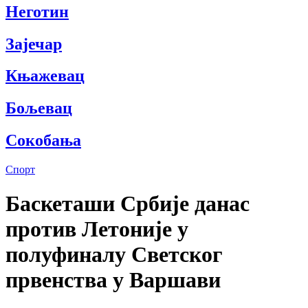
Неготин
Зајечар
Књажевац
Бољевац
Сокобања
Спорт
Баскеташи Србије данас
против Летоније у
полуфиналу Светског
првенства у Варшави