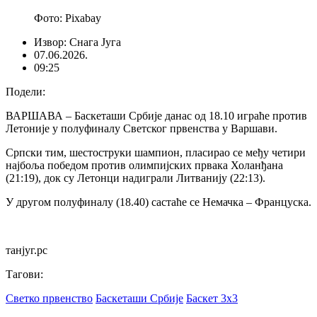
Фото: Pixabay
Извор: Снага Југа
07.06.2026.
09:25
Подели:
ВАРШАВА – Баскеташи Србије данас од 18.10 играће против
Летоније у полуфиналу Светског првенства у Варшави.
Српски тим, шестоструки шампион, пласирао се међу четири
најбоља победом против олимпијских првака Холанђана
(21:19), док су Летонци надиграли Литванију (22:13).
У другом полуфиналу (18.40) састаће се Немачка – Француска.
танјуг.рс
Тагови:
Светко првенство
Баскеташи Србије
Баскет 3x3