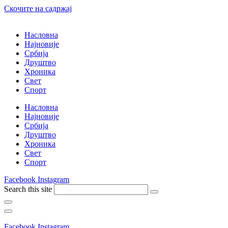
Скочите на садржај
Насловна
Најновије
Србија
Друштво
Хроника
Свет
Спорт
Насловна
Најновије
Србија
Друштво
Хроника
Свет
Спорт
Facebook
Instagram
Search this site
Facebook
Instagram