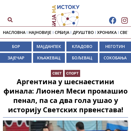
НАСЛОВНА
НАЈНОВИЈЕ
СРБИЈА
ДРУШТВО
ХРОНИКА
СВЕТ
БОР
МАЈДАНПЕК
КЛАДОВО
НЕГОТИН
ЗАЈЕЧАР
КЊАЖЕВАЦ
БОЉЕВАЦ
СОКОБАЊА
СВЕТ
СПОРТ
Аргентина у шеснаестини
финала: Лионел Меси промашио
пенал, па са два гола ушао у
историју Светских првенстава!