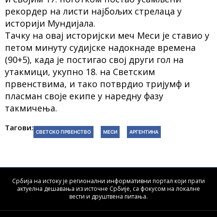
рекордер на листи најбољих стрелаца у
историји Мундијала.
Тачку на овај историјски меч Меси је ставио у
петом минуту судијске надокнаде времена
(90+5), када је постигао свој други гол на
утакмици, укупно 18. на Светским
првенствима, и тако потврдио тријумф и
пласман своје екипе у наредну фазу
такмичења.
Тагови:
СВЕТСКО ПРВЕНСТВО
МЕСИ
АРГЕНТИНА
Србија на истоку је регионални информативни портал који прати
актуелна дешавања из источне Србије, са фокусом на локалне
вести и друштвена питања.