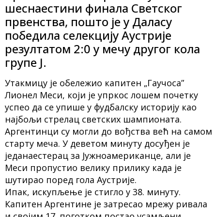
шеснаестини финала Светског
првенства, пошто је у Даласу
победила селекцију Аустрије
резултатом 2:0 у мечу другог кола
групе Ј.
Утакмицу је обележио капитен „Гаучоса”
Лионел Меси, који је упркос лошем почетку
успео да се упише у фудбалску историју као
најбољи стрелац светских шампионата.
Аргентинци су могли до вођства већ на самом
старту меча. У деветом минуту досуђен је
једанаестерац за Јужноамериканце, али је
Меси пропустио велику прилику када је
шутирао поред гола Аустрије.
Ипак, искупљење је стигло у 38. минуту.
Капитен Аргентине је затресао мрежу ривала
и својим 17. поготком постао усамљени