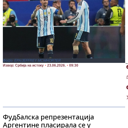
Фото: EPA/JEFFREY MCWHORTER
П
Извор: Србија на истоку
23.06.2026.
09:30
Фудбалска репрезентација
Аргентине пласирала се у