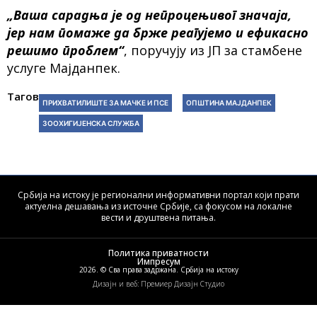
„Ваша сарадња је од непроцењивог значаја,
јер нам помаже да брже реагујемо и ефикасно
решимо проблем“
, поручују из ЈП за стамбене
услуге Мајданпек.
Тагови:
ПРИХВАТИЛИШТЕ ЗА МАЧКЕ И ПСЕ
ОПШТИНА МАЈДАНПЕК
ЗООХИГИЈЕНСКА СЛУЖБА
Србија на истоку је регионални информативни портал који прати
актуелна дешавања из источне Србије, са фокусом на локалне
вести и друштвена питања.
Политика приватности
Импресум
2026. © Сва права задржана. Србија на истоку
Дизајн и веб: Премиер Дизајн Студио