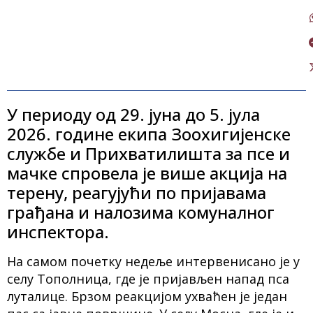
У периоду од 29. јуна до 5. јула
2026. године екипа Зоохигијенске
службе и Прихватилишта за псе и
мачке спровела је више акција на
терену, реагујући по пријавама
грађана и налозима комуналног
инспектора.
На самом почетку недеље интервенисано је у
селу Тополница, где је пријављен напад пса
луталице. Брзом реакцијом ухваћен је један