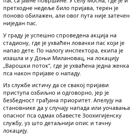
пас са јавне површине. У селу Мосна, где је и
претходне недеље било пријава, терен је
поново обилажен, али овог пута није затечен
ниједан пас.
У граду је успешно спроведена акција на
стадиону, где је ухваћен ловачки пас који је
напао дете. По налогу инспектора, екипа је
изашла и у Доњи Милановац, на локацију
„Варошки поток“, где је ухваћена једна женка
пса након пријаве о нападу.
Из службе истичу да се свакој пријави
приступа озбиљно и одговорно, јер је
безбедност грађана приоритет. Апелују на
становнике да у случају напада или уочавања
опасног пса одмах обавесте Зоохигијенску
службу, уз што детаљнији опис и тачну
локацију.