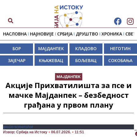
НАСЛОВНА
НАЈНОВИЈЕ
СРБИЈА
ДРУШТВО
ХРОНИКА
СВЕТ
БОР
МАЈДАНПЕК
КЛАДОВО
НЕГОТИН
ЗАЈЕЧАР
КЊАЖЕВАЦ
БОЉЕВАЦ
СОКОБАЊА
МАЈДАНПЕК
Акције Прихватилишта за псе и
мачке Мајданпек – безбедност
грађана у првом плану
фото:screenshot
П
Извор: Србија на Истоку
06.07.2026.
11:51