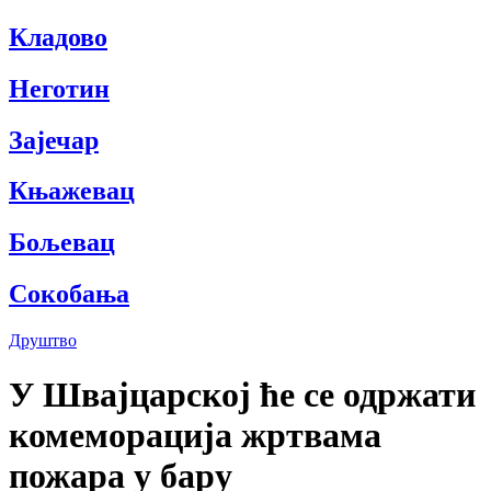
Кладово
Неготин
Зајечар
Књажевац
Бољевац
Сокобања
Друштво
У Швајцарској ће се одржати
комеморација жртвама
пожара у бару