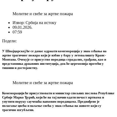
Молитве и свеће за жртве пожара
Извор: Србија на истоку
09.01.2026.
07:59
Подели:
У Швајцарској ће се данас одржати комеморација у знак сећања на
жртве трагичног пожара који је избио у бару у летовалишту Кранс-
Монтана. Очекује се присуство породица страдалих, грађана, као и
представника државних институција, док ће церемонија протећи у
тишини и достојанству.
Молитве и свеће за жртве пожара
Комеморацији ће присуствовати и министар спољних послова Републике
Србије Марко Ђурић, који ће на тај начин одати почаст жртвама и
упутити поруку саучешћа њиховим породицама. Предвиђено је
полагање цвећа и паљење свећа у знак сећања на животе који су
трагично изгубљени.