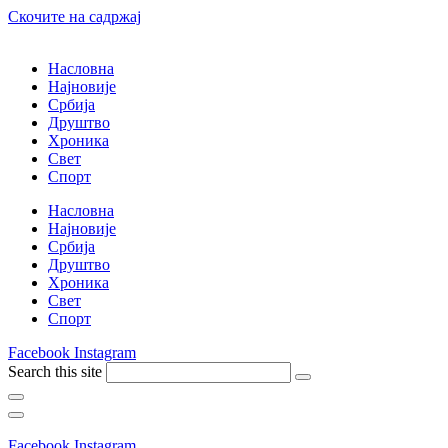
Скочите на садржај
Насловна
Најновије
Србија
Друштво
Хроника
Свет
Спорт
Насловна
Најновије
Србија
Друштво
Хроника
Свет
Спорт
Facebook
Instagram
Search this site
Facebook
Instagram