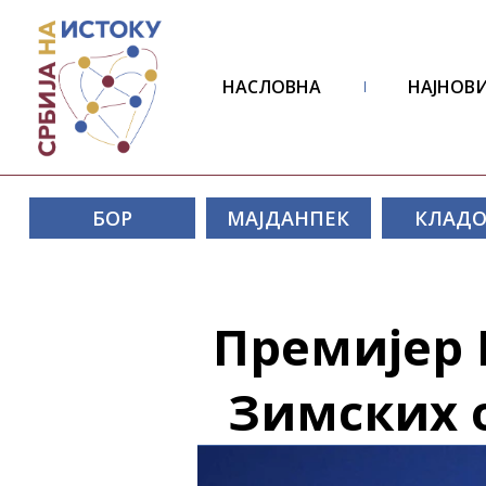
НАСЛОВНА
НАЈНОВИ
БОР
МАЈДАНПЕК
КЛАД
Премијер 
Зимских 