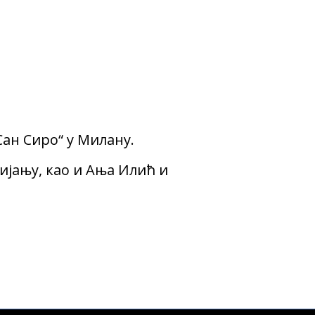
ан Сиро“ у Милану.
ијању, као и Ања Илић и