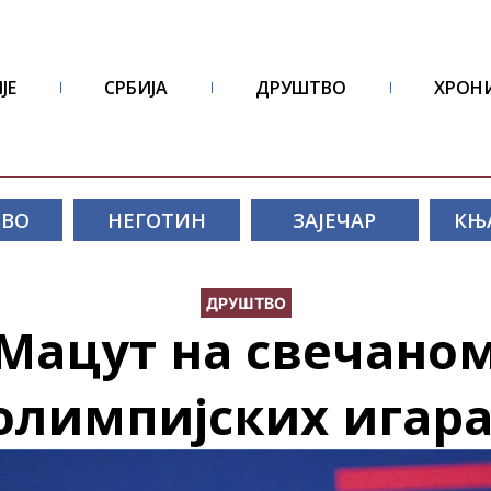
ЈЕ
СРБИЈА
ДРУШТВО
ХРОН
ОВО
НЕГОТИН
ЗАЈЕЧАР
КЊ
ДРУШТВО
Мацут на свечано
олимпијских игара