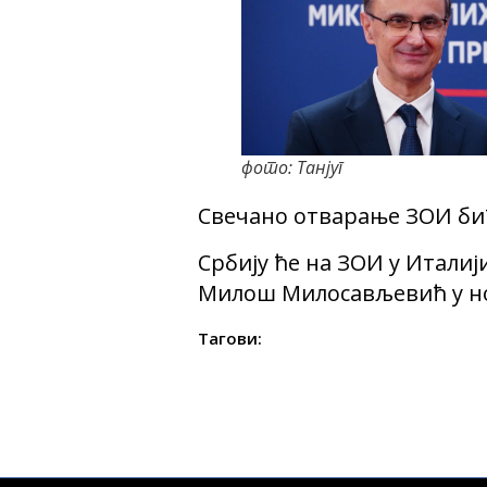
фото: Танјуг
Свечано отварање ЗОИ бић
Србију ће на ЗОИ у Италиј
Милош Милосављевић у но
Тагови: