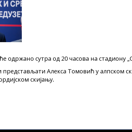
е одржано сутра од 20 часова на стадиону „С
и представљати Алекса Томовић у алпском ск
рдијском скијању.