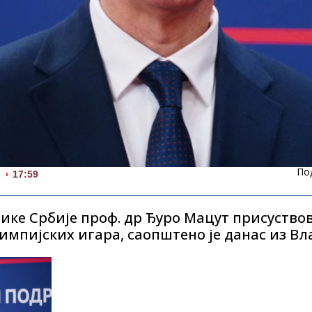
По
.
17:59
ике Србије проф. др Ђуро Мацут присуство
мпијских игара, саопштено је данас из Вла