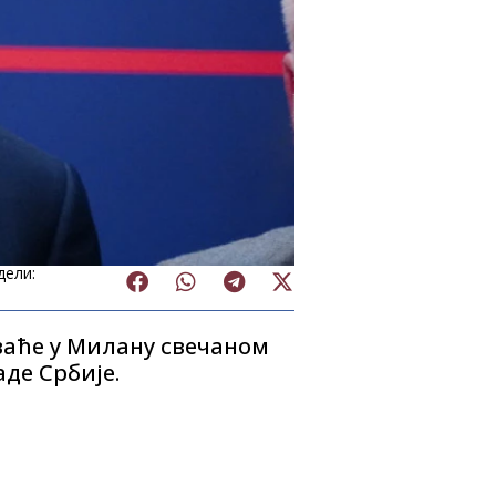
дели:
ваће у Милану свечаном
де Србије.