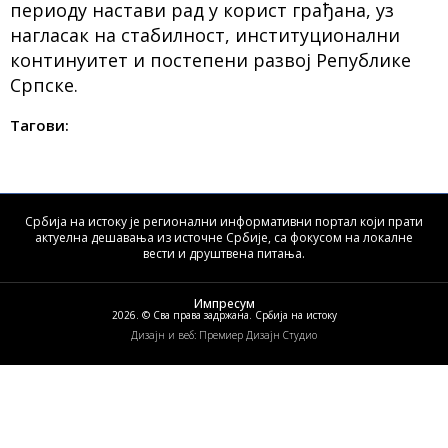
периоду настави рад у корист грађана, уз
нагласак на стабилност, институционални
континуитет и постепени развој Републике
Српске.
Тагови:
Србија на истоку је регионални информативни портал који прати
актуелна дешавања из источне Србије, са фокусом на локалне
вести и друштвена питања.
Импресум
2026. © Сва права задржана. Србија на истоку
Дизајн и веб: Премиер Дизајн Студио