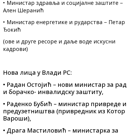
• Министар здравља и социјалне заштите –
Ален Шеранић
• Министар енергетике и рударства – Петар
Ђокић
(овe и друге ресоре и даље воде искусни
кадрови)
Нова лица у Влади РС:
• Радан Остојић – нови министар за рад
и борачко- инвалидску заштиту,
• Раденко Бубић – министар привреде и
предузетништва (привредник из Котор
Вароши),
• Драга Мастиловић – министарка за