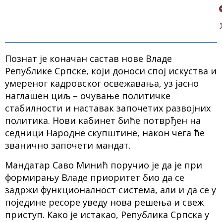
Познат је коначан састав нове Владе
Републике Српске, који доноси спој искуства и
умереног кадровског освежавања, уз јасно
наглашен циљ – очување политичке
стабилности и наставак започетих развојних
политика. Нови кабинет биће потврђен на
седници Народне скупштине, након чега ће
званично започети мандат.
Мандатар Саво Минић поручио је да је при
формирању Владе приоритет био да се
задржи функционалност система, али и да се у
поједине ресоре уведу нова решења и свеж
приступ. Како је истакао, Република Српска у