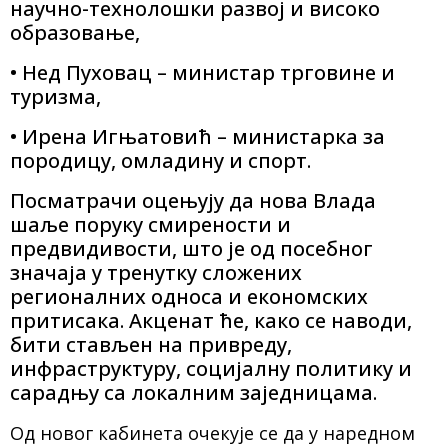
научно-технолошки развој и високо
образовање,
• Нед Пуховац – министар трговине и
туризма,
• Ирена Игњатовић – министарка за
породицу, омладину и спорт.
Посматрачи оцењују да нова Влада
шаље поруку смирености и
предвидивости, што је од посебног
значаја у тренутку сложених
регионалних односа и економских
притисака. Акценат ће, како се наводи,
бити стављен на привреду,
инфраструктуру, социјалну политику и
сарадњу са локалним заједницама.
Од новог кабинета очекује се да у наредном