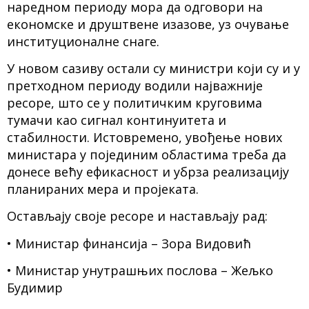
наредном периоду мора да одговори на
економске и друштвене изазове, уз очување
институционалне снаге.
У новом сазиву остали су министри који су и у
претходном периоду водили најважније
ресоре, што се у политичким круговима
тумачи као сигнал континуитета и
стабилности. Истовремено, увођење нових
министара у појединим областима треба да
донесе већу ефикасност и убрза реализацију
планираних мера и пројеката.
Остављају своје ресоре и настављају рад:
• Министар финансија – Зора Видовић
• Министар унутрашњих послова – Жељко
Будимир