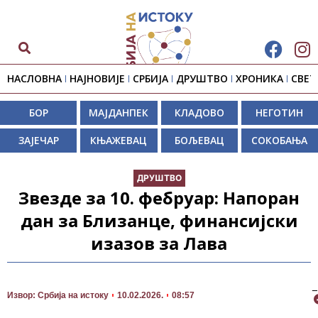
НАСЛОВНА
НАЈНОВИЈЕ
СРБИЈА
ДРУШТВО
ХРОНИКА
СВЕТ
БОР
МАЈДАНПЕК
КЛАДОВО
НЕГОТИН
ЗАЈЕЧАР
КЊАЖЕВАЦ
БОЉЕВАЦ
СОКОБАЊА
ДРУШТВО
Звезде за 10. фебруар: Напоран
дан за Близанце, финансијски
изазов за Лава
П
Извор: Србија на истоку
10.02.2026.
08:57