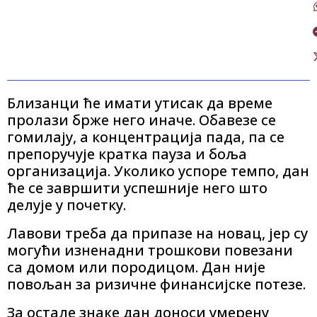
Близанци ће имати утисак да време
пролази брже него иначе. Обавезе се
гомилају, а концентрација пада, па се
препоручује кратка пауза и боља
организација. Уколико успоре темпо, дан
ће се завршити успешније него што
делује у почетку.
Лавови треба да припазе на новац, јер су
могући изненадни трошкови повезани
са домом или породицом. Дан није
повољан за ризичне финансијске потезе.
За остале знаке дан доноси умерену