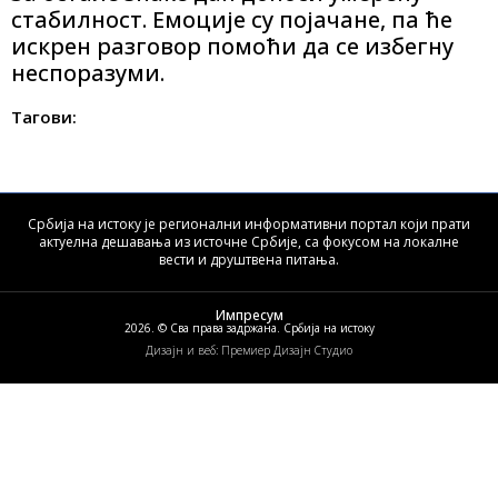
стабилност. Емоције су појачане, па ће
искрен разговор помоћи да се избегну
неспоразуми.
Тагови:
Србија на истоку је регионални информативни портал који прати
актуелна дешавања из источне Србије, са фокусом на локалне
вести и друштвена питања.
Импресум
2026. © Сва права задржана. Србија на истоку
Дизајн и веб: Премиер Дизајн Студио