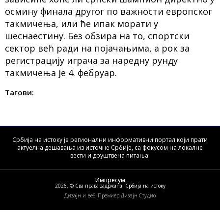
осмину финала другог по важности европског
такмичења, или ће ипак морати у
шеснаестину. Без обзира на то, спортски
сектор већ ради на појачањима, а рок за
регистрацију играча за наредну рунду
такмичења је 4. фебруар.
Тагови:
Србија на истоку је регионални информативни портал који прати
актуелна дешавања из источне Србије, са фокусом на локалне
вести и друштвена питања.
Импресум
2026. © Сва права задржана. Србија на истоку
Дизајн и веб: Премиер Дизајн Студио