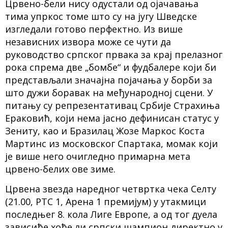
Црвено-бели нису одустали од ојачавања
тима упркос томе што су на југу Шведске
изгледали готово перфектно. Из више
независних извора може се чути да
руководство српског првака за крај прелазног
рока спрема две „бомбе“ и фудбалере који би
представљали значајна појачања у борби за
што дужи боравак на међународној сцени. У
питању су репрезентативац Србије Страхиња
Ераковић, који нема јасно дефинисан статус у
Зениту, као и Бразилац Жозе Маркос Коста
Мартинс из московског Спартака, момак који
је више него очигледно примарна мета
црвено-белих ове зиме.
Црвена звезда наредног четвртка чека Селту
(21.00, РТС 1, Арена 1 премијум) у утакмици
последњег 8. кола Лиге Европе, а од тог дуела
зависиће хоће ли српски шампион директно у