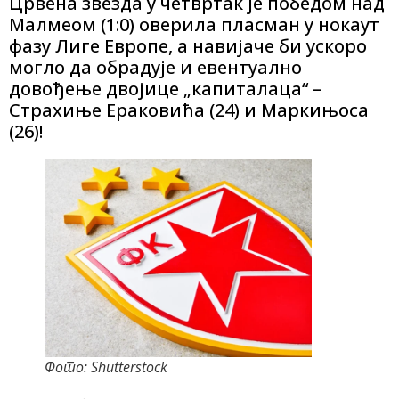
Црвена звезда у четвртак је победом над
Малмеом (1:0) оверила пласман у нокаут
фазу Лиге Европе, а навијаче би ускоро
могло да обрадује и евентуално
довођење двојице „капиталаца“ –
Страхиње Ераковића (24) и Маркињоса
(26)!
Фото: Shutterstock