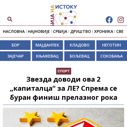
НАСЛОВНА
НАЈНОВИЈЕ
СРБИЈА
ДРУШТВО
ХРОНИКА
СВЕТ
БОР
МАЈДАНПЕК
КЛАДОВО
НЕГОТИН
ЗАЈЕЧАР
КЊАЖЕВАЦ
БОЉЕВАЦ
СОКОБАЊА
СПОРТ
Звезда доводи ова 2
„капиталца“ за ЛЕ? Спрема се
буран финиш прелазног рока