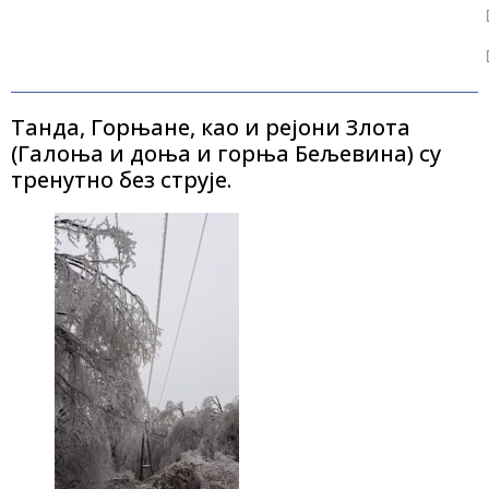
Танда, Горњане, као и рејони Злота
(Галоња и доња и горња Бељевина) су
тренутно без струје.