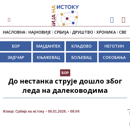
НАСЛОВНА
НАЈНОВИЈЕ
СРБИЈА
ДРУШТВО
ХРОНИКА
СВЕТ
БОР
МАЈДАНПЕК
КЛАДОВО
НЕГОТИН
ЗАЈЕЧАР
КЊАЖЕВАЦ
БОЉЕВАЦ
СОКОБАЊА
БОР
До нестанка струје дошло због
леда на далеководима
П
Извор: Србија на истоку
06.01.2026.
08:04