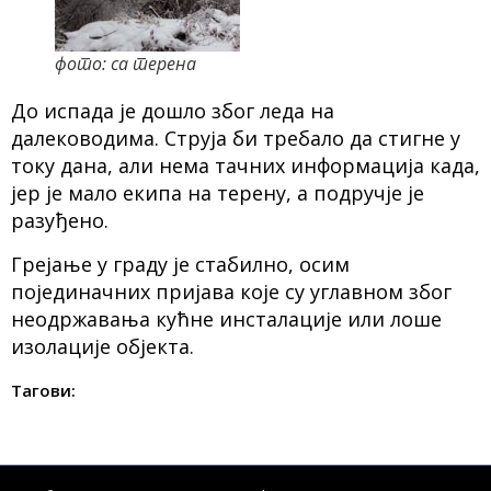
фото: са терена
До испада је дошло због леда на
далеководима. Струја би требало да стигне у
току дана, али нема тачних информација када,
јер је мало екипа на терену, а подручје је
разуђено.
Грејање у граду је стабилно, осим
појединачних пријава које су углавном због
неодржавања кућне инсталације или лоше
изолације објекта.
Тагови: