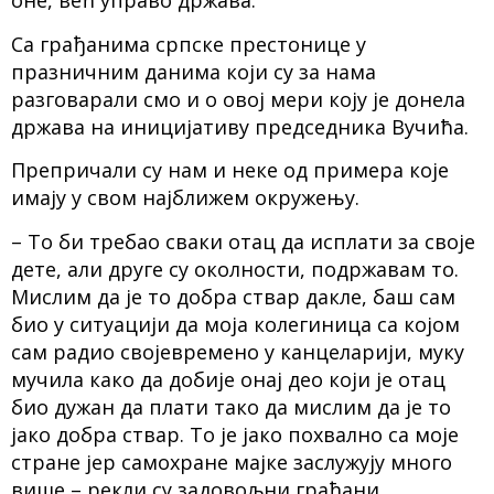
оне, већ управо држава.
Са грађанима српске престонице у
празничним данима који су за нама
разговарали смо и о овој мери коју је донела
држава на иницијативу председника Вучића.
Препричали су нам и неке од примера које
имају у свом најближем окружењу.
– То би требао сваки отац да исплати за своје
дете, али друге су околности, подржавам то.
Мислим да је то добра ствар дакле, баш сам
био у ситуацији да моја колегиница са којом
сам радио својевремено у канцеларији, муку
мучила како да добије онај део који је отац
био дужан да плати тако да мислим да је то
јако добра ствар. То је јако похвално са моје
стране јер самохране мајке заслужују много
више – рекли су задовољни грађани.