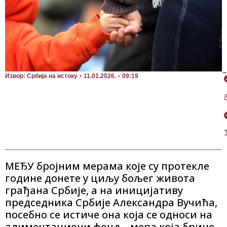
П
Извор: Србија на истоку
11.01.2026.
09:19
МЕЂУ бројним мерама које су протекле
године донете у циљу бољег живота
грађана Србије, а на иницијативу
председника Србије Александра Вучића,
посебно се истиче она која се односи на
алиментациони фонд – мера која брине