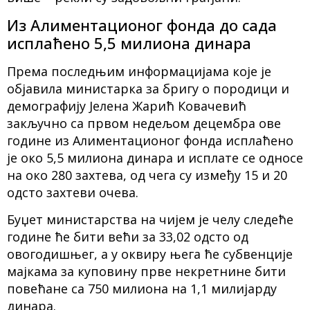
Из Алиментационог фонда до сада
исплаћено 5,5 милиона динара
Према последњим информацијама које је
објавила министарка за бригу о породици и
демографију Јелена Жарић Ковачевић
закључно са првом недељом децембра ове
године из Алиментационог фонда исплаћено
је око 5,5 милиона динара и исплате се односе
на око 280 захтева, од чега су између 15 и 20
одсто захтеви очева.
Буџет министарства на чијем је челу следеће
године ће бити већи за 33,02 одсто од
овогодишњег, а у оквиру њега ће субвенције
мајкама за куповину прве некретнине бити
повећане са 750 милиона на 1,1 милијарду
динара.