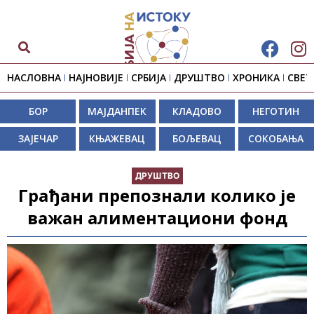
НАСЛОВНА
НАЈНОВИЈЕ
СРБИЈА
ДРУШТВО
ХРОНИКА
СВЕТ
БОР
МАЈДАНПЕК
КЛАДОВО
НЕГОТИН
ЗАЈЕЧАР
КЊАЖЕВАЦ
БОЉЕВАЦ
СОКОБАЊА
ДРУШТВО
Грађани препознали колико је
важан алиментациони фонд