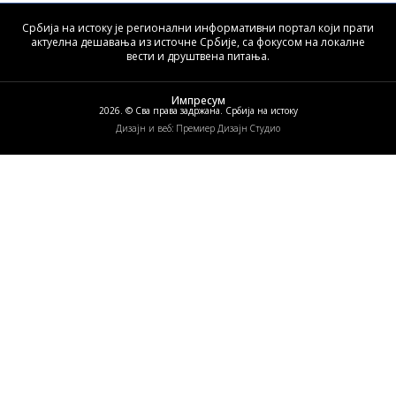
Србија на истоку је регионални информативни портал који прати
актуелна дешавања из источне Србије, са фокусом на локалне
вести и друштвена питања.
Импресум
2026. © Сва права задржана. Србија на истоку
Дизајн и веб: Премиер Дизајн Студио