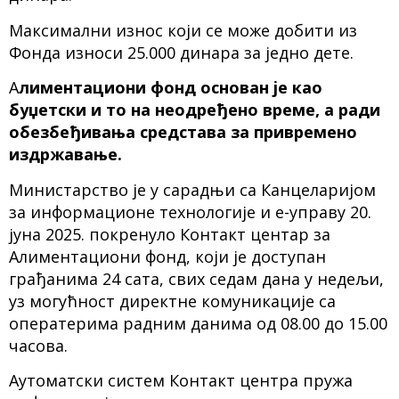
Максимални износ који се може добити из
Фонда износи 25.000 динара за једно дете.
А
лиментациони фонд основан је као
буџетски и то на неодређено време, а ради
обезбеђивања средстава за привремено
издржавање.
Министарство је у сарадњи са Канцеларијом
за информационе технологије и е-управу 20.
јуна 2025. покренуло Контакт центар за
Алиментациони фонд, који је доступан
грађанима 24 сата, свих седам дана у недељи,
уз могућност директне комуникације са
оператерима радним данима од 08.00 до 15.00
часова.
Аутоматски систем Контакт центра пружа