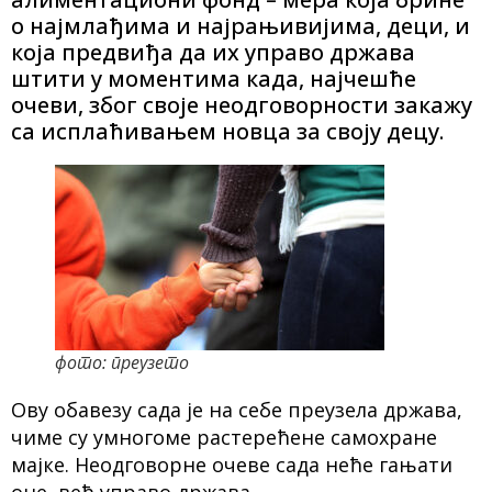
о најмлађима и најрањивијима, деци, и
која предвиђа да их управо држава
штити у моментима када, најчешће
очеви, због своје неодговорности закажу
са исплаћивањем новца за своју децу.
фото: преузето
Ову обавезу сада је на себе преузела држава,
чиме су умногоме растерећене самохране
мајке. Неодговорне очеве сада неће гањати