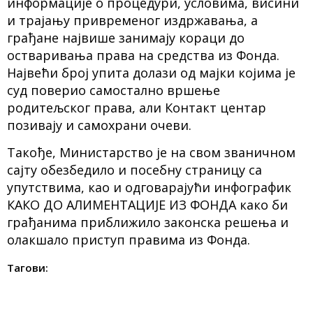
информације о процедури, условима, висини
и трајању привременог издржавања, а
грађане највише занимају кораци до
остваривања права на средства из Фонда.
Највећи број упита долази од мајки којима је
суд поверио самостално вршење
родитељског права, али Контакт центар
позивају и самохрани очеви.
Такође, Министарство је на свом званичном
сајту обезбедило и посебну страницу са
упутствима, као и одговарајући инфографик
КАКО ДО АЛИМЕНТАЦИЈЕ ИЗ ФОНДА како би
грађанима приближило законска решења и
олакшало приступ правима из Фонда.
Тагови: