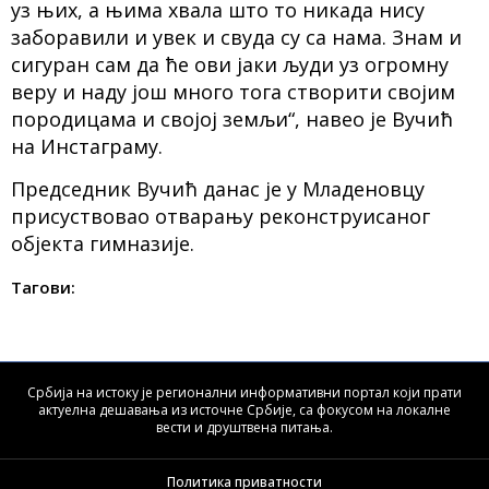
уз њих, а њима хвала што то никада нису
заборавили и увек и свуда су са нама. Знам и
сигуран сам да ће ови јаки људи уз огромну
веру и наду још много тога створити својим
породицама и својој земљи“, навео је Вучић
на Инстаграму.
Председник Вучић данас је у Младеновцу
присуствовао отварању реконструисаног
објекта гимназије.
Тагови:
Србија на истоку је регионални информативни портал који прати
актуелна дешавања из источне Србије, са фокусом на локалне
вести и друштвена питања.
Политика приватности