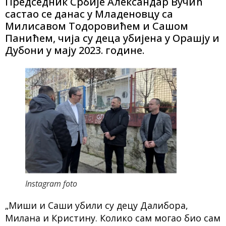
Председник Србије Александар Вучић
састао се данас у Младеновцу са
Милисавом Тодоровићем и Сашом
Панићем, чија су деца убијена у Орашју и
Дубони у мају 2023. године.
Instagram foto
„Миши и Саши убили су децу Далибора,
Милана и Кристину. Колико сам могао био сам