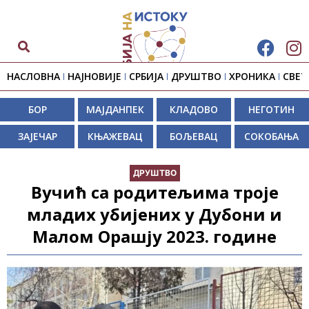
НАСЛОВНА
НАЈНОВИЈЕ
СРБИЈА
ДРУШТВО
ХРОНИКА
СВЕТ
БОР
МАЈДАНПЕК
КЛАДОВО
НЕГОТИН
ЗАЈЕЧАР
КЊАЖЕВАЦ
БОЉЕВАЦ
СОКОБАЊА
ДРУШТВО
Вучић са родитељима троје
младих убијених у Дубони и
Малом Орашју 2023. године