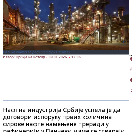
Велика ствар за рафинерију у Панчеву
П
Извор: Србија на истоку
09.01.2026.
12:06
Нафтна индустрија Србије успела је да
договори испоруку првих количина
сирове нафте намењене преради у
рафинерији у Панчеву, чиме се стварају