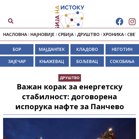
НАСЛОВНА
НАЈНОВИЈЕ
СРБИЈА
ДРУШТВО
ХРОНИКА
СВЕТ
БОР
МАЈДАНПЕК
КЛАДОВО
НЕГОТИН
ЗАЈЕЧАР
КЊАЖЕВАЦ
БОЉЕВАЦ
СОКОБАЊА
ДРУШТВО
Важан корак за енергетску
стабилност: договорена
испорука нафте за Панчево