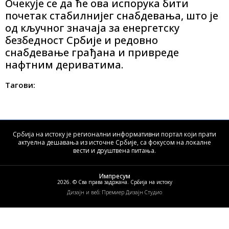
Очекује се да ће ова испорука бити
почетак стабилнијег снабдевања, што је
од кључног значаја за енергетску
безбедност Србије и редовно
снабдевање грађана и привреде
нафтним дериватима.
Тагови:
Србија на истоку је регионални информативни портал који прати
актуелна дешавања из источне Србије, са фокусом на локалне
вести и друштвена питања.
Импресум
2026. © Сва права задржана. Србија на истоку
Дизајн и веб: Премиер Дизајн Студио