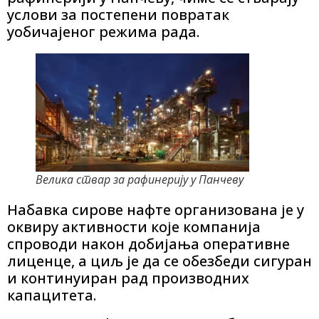
услови за постепени повратак
уобичајеног режима рада.
Велика ствар за рафинерију у Панчеву
Набавка сирове нафте организована је у
оквиру активности које компанија
спроводи након добијања оперативне
лиценце, а циљ је да се обезбеди сигуран
и континуиран рад производних
капацитета.