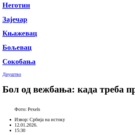
Неготин
Зајечар
Књажевац
Бољевац
Сокобања
Друштво
Бол од вежбања: када треба п
Фото: Pexels
Извор: Србија на истоку
12.01.2026.
15:30