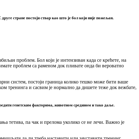
друге стране постоји ствар као што је бол који није пожељан.
иљан проблем. Бол који је интензиван када се крећете, на
 имате проблем са раменом док пливате онда би вероватно
арни систем, постоји граница колико тешко може бити ваше
ком тренинга и сасвим је нормално да дишете теже док вежбате,
одредити генетским факторима, животном средином и тако даље.
ња тетива, па чак и прелома уколико се не лечи. Важно је
размишљате да ли треба наставити или зауставити тренинг