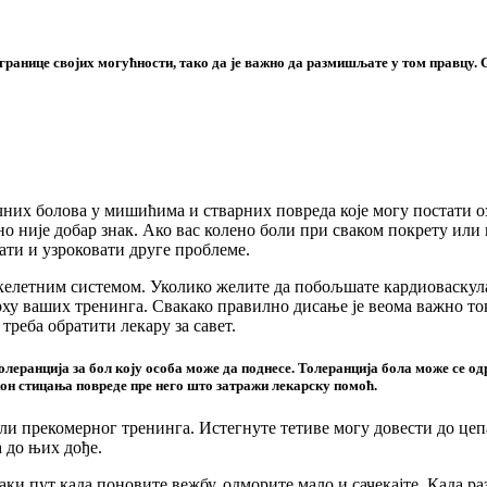
границе својих могућности, тако да је важно да размишљате у том правцу. С 
них болова у мишићима и стварних повреда које могу постати озб
о није добар знак. Ако вас колено боли при сваком покрету или
ати и узроковати друге проблеме.
скелетним системом. Уколико желите да побољшате кардиоваскул
врху ваших тренинга. Свакако правилно дисање је веома важно то
треба обратити лекару за савет.
 толеранција за бол коју особа може да поднесе. Толеранција бола може се 
он стицања повреде пре него што затражи лекарску помоћ.
и прекомерног тренинга. Истегнуте тетиве могу довести до цепа
а до њих дође.
ваки пут када поновите вежбу, одморите мало и сачекајте. Када 