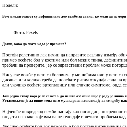
Подели:
Бол и нелагодност су дефинитивно део вежбе за сваког ко жели да помери 
Фото: Pexels
Дакле, како да знате када је превише?
Постоји релативно лак начин да направите разлику између обич
пример осећате бол у костима или бол меких ткива, дефинитивн
требали да проверите, јер се здравствени проблем може погорш
Нису све вежбе у вези са боловима у мишићима или у вези са 
дисање, или колико треба да повећате ритам откуцаја срца на 
али уколико осећате вртоглавицу или сличне симптоме, онда се 
Још једна ствар која је показатељ да нешто озбиљно није у реду је лична
Установљено је да више жена него мушкараца настављају да се крећу нак
Најчешће повреде од вежби настају као последица погрешног ил
гледати на знаке које вам ваше тело даје и лечити проблема кад
Уколико осећате бол док вежбате, а бол постаје интензивнија с