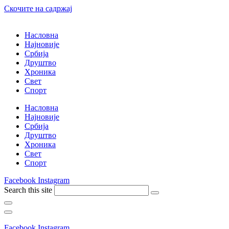
Скочите на садржај
Насловна
Најновије
Србија
Друштво
Хроника
Свет
Спорт
Насловна
Најновије
Србија
Друштво
Хроника
Свет
Спорт
Facebook
Instagram
Search this site
Facebook
Instagram