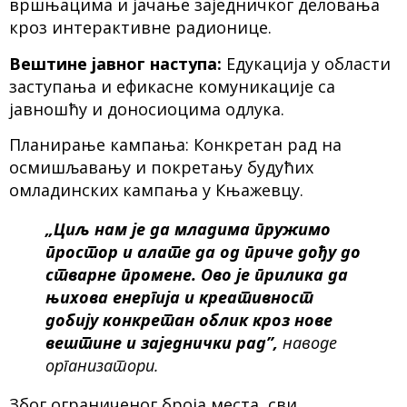
вршњацима и јачање заједничког деловања
кроз интерактивне радионице.
Вештине јавног наступа:
Едукација у области
заступања и ефикасне комуникације са
јавношћу и доносиоцима одлука.
Планирање кампања: Конкретан рад на
осмишљавању и покретању будућих
омладинских кампања у Књажевцу.
„Циљ нам је да младима пружимо
простор и алате да од приче дођу до
стварне промене. Ово је прилика да
њихова енергија и креативност
добију конкретан облик кроз нове
вештине и заједнички рад”,
наводе
организатори.
Због ограниченог броја места, сви