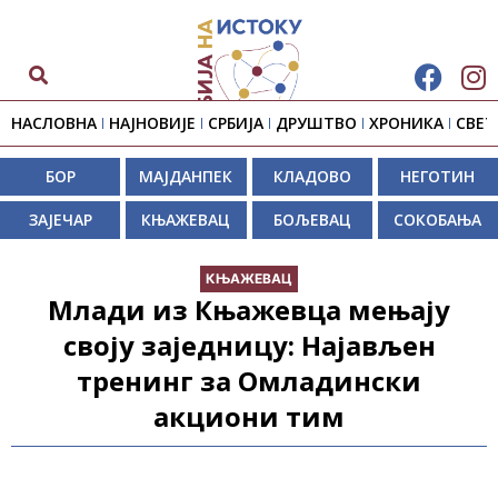
НАСЛОВНА
НАЈНОВИЈЕ
СРБИЈА
ДРУШТВО
ХРОНИКА
СВЕТ
БОР
МАЈДАНПЕК
КЛАДОВО
НЕГОТИН
ЗАЈЕЧАР
КЊАЖЕВАЦ
БОЉЕВАЦ
СОКОБАЊА
КЊАЖЕВАЦ
Млади из Књажевца мењају
своју заједницу: Најављен
тренинг за Омладински
акциони тим