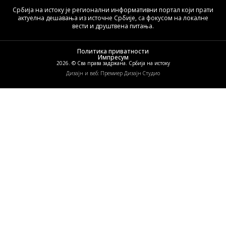
Србија на истоку је регионални информативни портал који прати
актуелна дешавања из источне Србије, са фокусом на локалне
вести и друштвена питања.
Политика приватности
Импресум
2026. © Сва права задржана. Србија на истоку
Дизајн и веб: Премиер Дизајн Студио