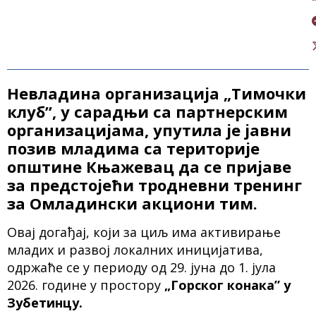
Невладина организација „Тимочки
клуб”, у сарадњи са партнерским
организацијама, упутила је јавни
позив младима са територије
општине Књажевац да се пријаве
за предстојећи тродневни тренинг
за Омладински акциони тим.
Овај догађај, који за циљ има активирање
младих и развој локалних иницијатива,
одржаће се у периоду од 29. јуна до 1. јула
2026. године у простору
„Горског конака” у
Зубетинцу.