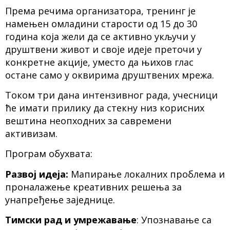
Према речима организатора, тренинг је
намењен омладини старости од 15 до 30
година која жели да се активно укључи у
друштвени живот и своје идеје преточи у
конкретне акције, уместо да њихов глас
остане само у оквирима друштвених мрежа.
Током три дана интензивног рада, учесници
ће имати прилику да стекну низ корисних
вештина неопходних за савремени
активизам.
Програм обухвата:
Развој идеја:
Мапирање локалних проблема и
проналажење креативних решења за
унапређење заједнице.
Тимски рад и умрежавање
: Упознавање са