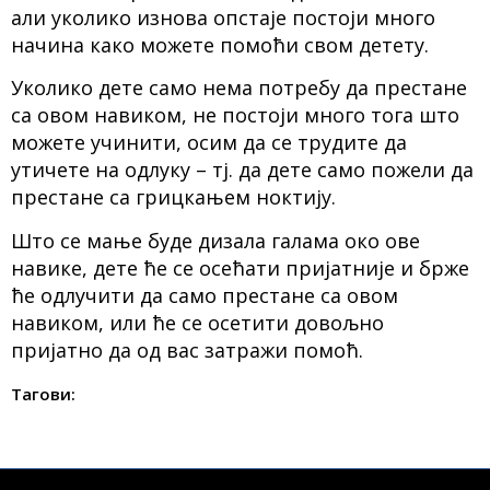
али уколико изнова опстаје постоји много
начина како можете помоћи свом детету.
Уколико дете само нема потребу да престане
са овом навиком, не постоји много тога што
можете учинити, осим да се трудите да
утичете на одлуку – тј. да дете само пожели да
престане са грицкањем ноктију.
Што се мање буде дизала галама око ове
навике, дете ће се осећати пријатније и брже
ће одлучити да само престане са овом
навиком, или ће се осетити довољно
пријатно да од вас затражи помоћ.
Тагови: