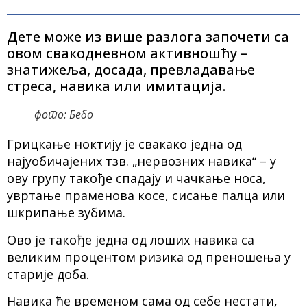
Дете може из више разлога започети са
овом свакодневном активношћу –
знатижеља, досада, превладавање
стреса, навика или имитација.
фото: Бебо
Грицкање ноктију је свакако једна од
најуобичајених тзв. „нервозних навика“ – у
ову групу такође спадају и чачкање носа,
увртање праменова косе, сисање палца или
шкрипање зубима.
Ово је такође једна од лоших навика са
великим процентом ризика од преношења у
старије доба.
Навика ће временом сама од себе нестати,