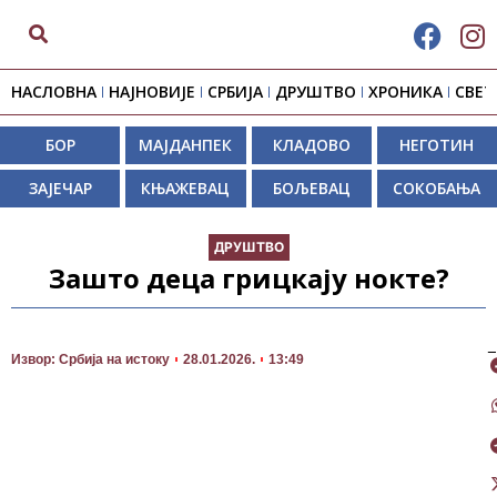
НАСЛОВНА
НАЈНОВИЈЕ
СРБИЈА
ДРУШТВО
ХРОНИКА
СВЕТ
БОР
МАЈДАНПЕК
КЛАДОВО
НЕГОТИН
ЗАЈЕЧАР
КЊАЖЕВАЦ
БОЉЕВАЦ
СОКОБАЊА
ДРУШТВО
Зашто деца грицкају нокте?
П
Извор: Србија на истоку
28.01.2026.
13:49