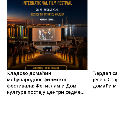
Кладово домаћин
Ђердап са
међународног филмског
јесен: Ст
фестивала: Фетислам и Дом
домаћи м
културе постају центри седме
уметности