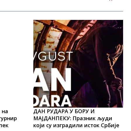
 на
ДАН РУДАРА У БОРУ И
турнир
МАЈДАНПЕКУ: Празник људи
пек
који су изградили исток Србије