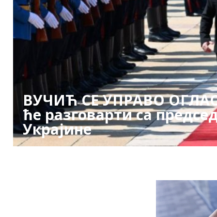
ВУЧИЋ СЕ УПРАВО ОГЛАС
ће разговарти са предсе
Украјине