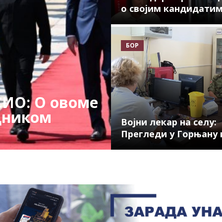
о својим кандидати
БОР
ИО: О овоме
дником
Војни лекар на селу:
Прегледи у Горњану и