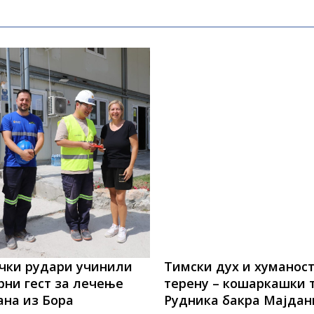
чки рудари учинили
Тимски дух и хуманост
ни гест за лечење
терену – кошаркашки 
ана из Бора
Рудника бакра Мајдан