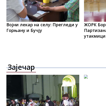
Војни лекар на селу: Прегледи у
ЖОРК Бор
Горњану и Бучју
Партизана
утакмици
Зајечар