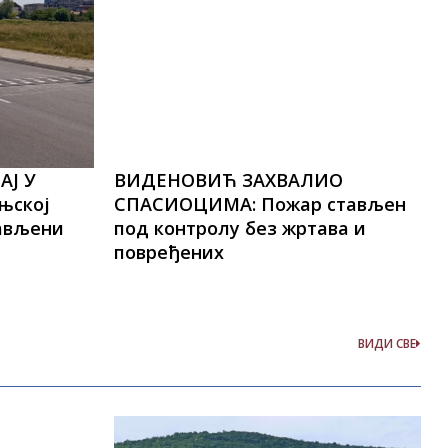
АЈ У
ВИДЕНОВИЋ ЗАХВАЛИО
њској
СПАСИОЦИМА: Пожар стављен
тављени
под контролу без жртава и
повређених
ВИДИ СВЕ