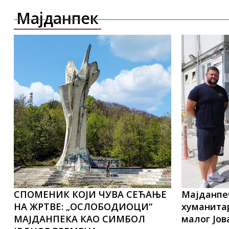
Мајданпек
СПОМЕНИК КОЈИ ЧУВА СЕЋАЊЕ
Мајданпе
НА ЖРТВЕ: „ОСЛОБОДИОЦИ“
хуманитар
МАЈДАНПЕКА КАО СИМБОЛ
малог Јов