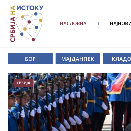
НАСЛОВНА
НАЈНОВИ
БОР
МАЈДАНПЕК
КЛАД
СРБИЈА