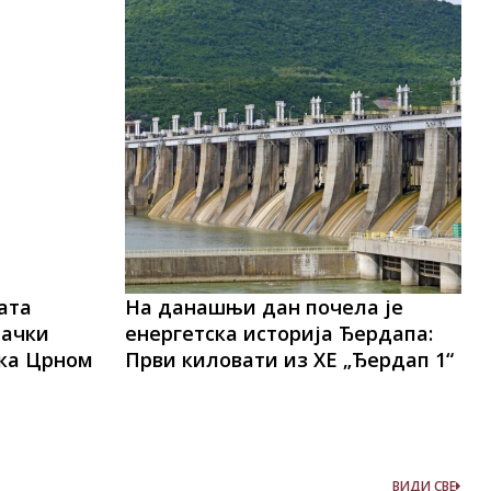
ата
На данашњи дан почела је
лачки
енергетска историја Ђердапа:
 ка Црном
Први киловати из ХЕ „Ђердап 1“
ВИДИ СВЕ