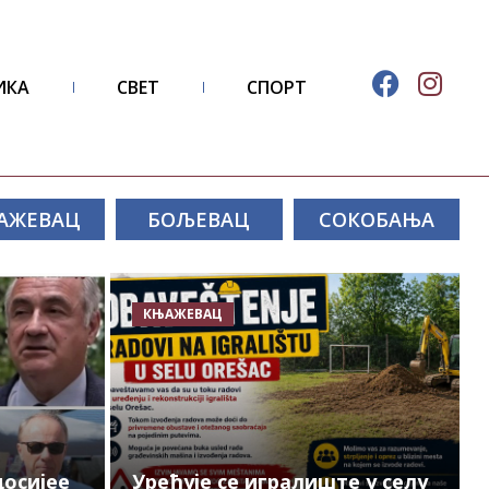
ИКА
СВЕТ
СПОРТ
АЖЕВАЦ
БОЉЕВАЦ
СОКОБАЊА
КЊАЖЕВАЦ
осијее
Уређује се игралиште у селу