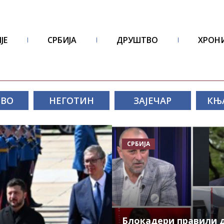
ЈЕ
СРБИЈА
ДРУШТВО
ХРОН
ОВО
НЕГОТИН
ЗАЈЕЧАР
КЊ
СРБИЈА
Блокадери правили д