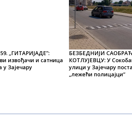
59. „ГИТАРИЈАДЕ”:
БЕЗБЕДНИЈИ САОБРАЋ
ви извођачи и сатница
КОТЛУЈЕВЦУ: У Сокоба
 у Зајечару
улици у Зајечару пос
„лежећи полицајци“