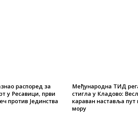
знао распоред за
Међународна ТИД рег
арт у Ресавици, први
стигла у Кладово: Вес
еч против Јединства
караван наставља пут
мору